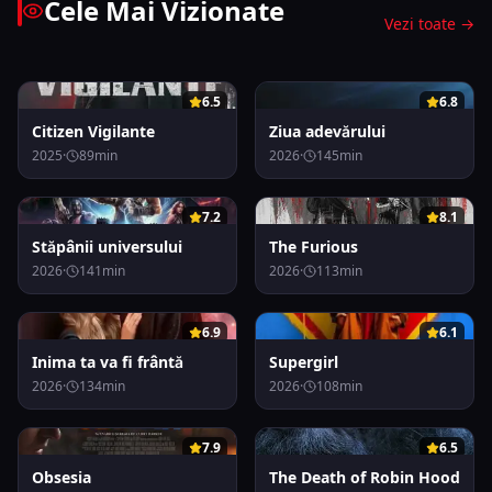
Cele Mai Vizionate
Vezi toate →
0
0
6.5
6.8
Citizen Vigilante
Ziua adevărului
2025
·
89
min
2026
·
145
min
0
0
7.2
8.1
Stăpânii universului
The Furious
2026
·
141
min
2026
·
113
min
0
0
6.9
6.1
Inima ta va fi frântă
Supergirl
2026
·
134
min
2026
·
108
min
0
0
7.9
6.5
Obsesia
The Death of Robin Hood