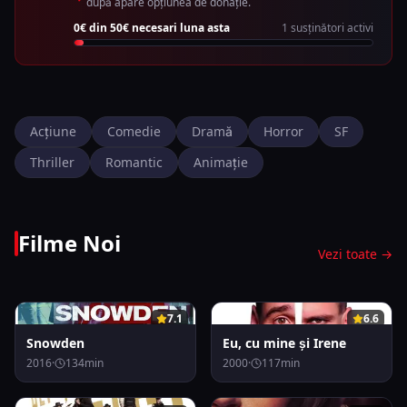
după apare opțiunea de donație.
0
€ din
50
€ necesari luna asta
1
susținători activi
Acțiune
Comedie
Dramă
Horror
SF
Thriller
Romantic
Animație
Filme Noi
Vezi toate →
0
0
7.1
6.6
Snowden
Eu, cu mine și Irene
2016
·
134
min
2000
·
117
min