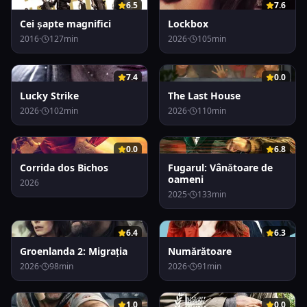
0
0
6.5
7.6
Cei șapte magnifici
Lockbox
2016
·
127
min
2026
·
105
min
0
0
7.4
0.0
Lucky Strike
The Last House
2026
·
102
min
2026
·
110
min
0
0
0.0
6.8
Corrida dos Bichos
Fugarul: Vânătoare de
oameni
2026
2025
·
133
min
0
0
6.4
6.3
Groenlanda 2: Migrația
Numărătoare
2026
·
98
min
2026
·
91
min
0
0
1.0
0.0