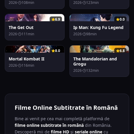
2026
·
108
min
2026
·
123
min
0
0
6.9
0.0
The Get Out
Ip Man: Kung Fu Legend
2026
·
111
min
2026
·
98
min
0
0
8.0
6.8
Mortal Kombat II
The Mandalorian and
Grogu
2026
·
116
min
2026
·
132
min
Filme Online Subtitrate în Română
Bine ai venit pe cea mai completă platformă de
filme online subtitrate în română
din România.
Descoperă mii de
filme HD
și
seriale online
cu