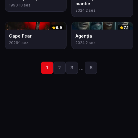
mantie
1990
·
10
sez.
2024
·
2
sez.
0
0
6.9
7.1
Cape Fear
Agenția
2026
·
1
sez.
2024
·
2
sez.
…
1
2
3
6