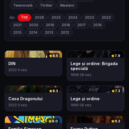
Telenovelă
Thriller
Western
An:
Toți
2026
2025
2024
2023
2022
2021
2020
2019
2018
2017
2016
2015
2014
2013
2012
0
0
8.5
7.9
DIN
Lege și ordine: Brigada
specială
2022
·
4
sez.
1999
·
28
sez.
0
0
8.3
7.3
Casa Dragonului
Lege și ordine
2022
·
3
sez.
1990
·
26
sez.
0
0
8.0
9.3
Familia Simpson
Ferma Dutton