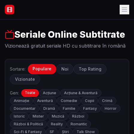
Filme Online Subtitrate - Acasă
Seriale Online Subtitrate
Vizionează gratuit seriale HD cu subtitrare în română
Populare
Sortare:
Noi
Top Rating
Vizionate
Gen:
Toate
Acțiune
Acțiune & Aventură
Animație
Aventură
Comedie
Copii
Crimă
Documentar
Dramă
Familie
Fantasy
Horror
Istoric
Mister
Muzică
Război
Război & Politică
Reality
Romantic
Sci-Fi & Fantasy
SF
Știri
Talk Show