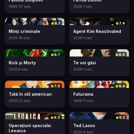
1989
·
37
sez.
2026
·
1
sez.
0
0
8.3
7.4
Minți criminale
Agent Kim Reactivated
2005
·
19
sez.
2026
·
1
sez.
0
0
8.7
8.6
Rick și Morty
Te voi găsi
2013
·
9
sez.
2026
·
1
sez.
0
0
7.0
8.4
Tată în stil american
Futurama
2005
·
22
sez.
1999
·
11
sez.
0
0
8.0
8.3
Operațiuni speciale:
Ted Lasso
Leoaica
2020
·
4
sez.