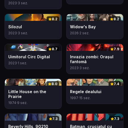
2023
·
3
sez.
0
0
8.2
8.2
Silozul
Widow's Bay
2023
·
3
sez.
2026
·
2
sez.
0
0
8.7
7.9
Uimitorul Circ Digital
Invazia zombi: Orașul
fantomă
2023
·
1
sez.
2023
·
3
sez.
0
0
8.0
7.4
Little House on the
Regele dealului
Prairie
1997
·
15
sez.
1974
·
9
sez.
0
0
7.3
7.3
Beverly Hills, 90210
Batman, cruciatul cu