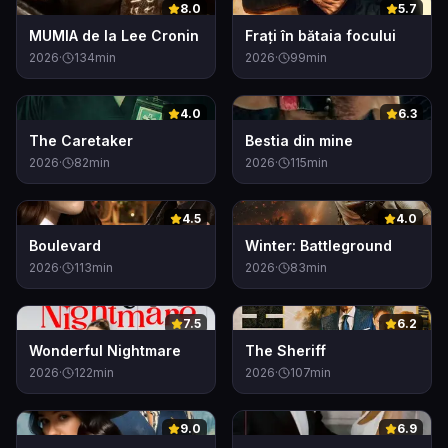
0
0
8.0
5.7
MUMIA de la Lee Cronin
Frați în bătaia focului
2026
·
134
min
2026
·
99
min
0
0
4.0
6.3
The Caretaker
Bestia din mine
2026
·
82
min
2026
·
115
min
0
0
4.5
4.0
Boulevard
Winter: Battleground
2026
·
113
min
2026
·
83
min
0
0
7.5
6.2
Wonderful Nightmare
The Sheriff
2026
·
122
min
2026
·
107
min
0
0
9.0
6.9