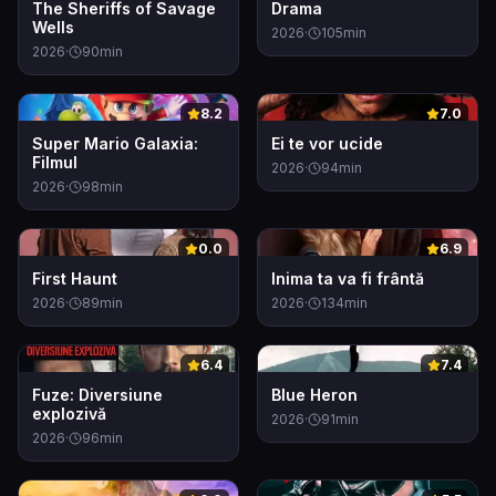
The Sheriffs of Savage
Drama
Wells
2026
·
105
min
2026
·
90
min
0
0
8.2
7.0
Super Mario Galaxia:
Ei te vor ucide
Filmul
2026
·
94
min
2026
·
98
min
0
0
0.0
6.9
First Haunt
Inima ta va fi frântă
2026
·
89
min
2026
·
134
min
0
0
6.4
7.4
Fuze: Diversiune
Blue Heron
explozivă
2026
·
91
min
2026
·
96
min
0
0