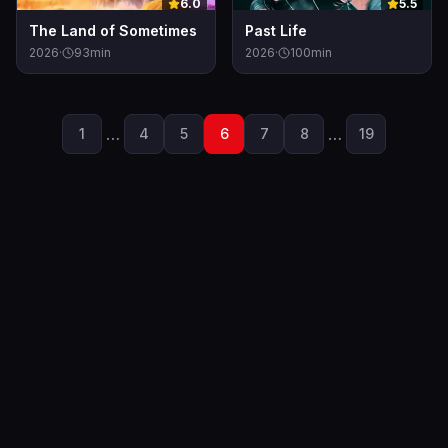
6.0
5.5
The Land of Sometimes
Past Life
2026
·
93
min
2026
·
100
min
…
…
1
4
5
6
7
8
19