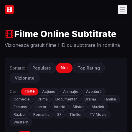
Filme Online Subtitrate - Acasă
Filme Online Subtitrate
Vizionează gratuit filme HD cu subtitrare în română
Noi
Sortare:
Populare
Top Rating
Vizionate
Gen:
Toate
Acțiune
Animație
Aventură
Comedie
Crimă
Documentar
Dramă
Familie
Fantasy
Horror
Istoric
Mister
Muzică
Război
Romantic
SF
Thriller
TV Movie
Western