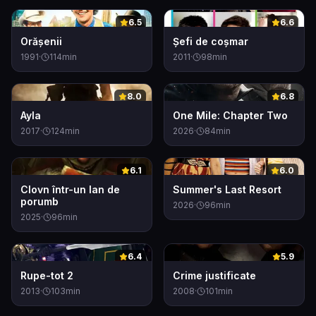
0
0
6.5
6.6
Orășenii
Șefi de coșmar
1991
·
114
min
2011
·
98
min
0
0
8.0
6.8
Ayla
One Mile: Chapter Two
2017
·
124
min
2026
·
84
min
0
0
6.1
6.0
Clovn într-un lan de
Summer's Last Resort
porumb
2026
·
96
min
2025
·
96
min
0
0
6.4
5.9
Rupe-tot 2
Crime justificate
2013
·
103
min
2008
·
101
min