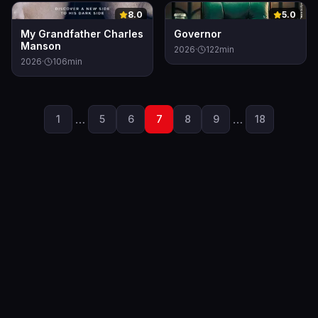
0
0
8.0
5.0
My Grandfather Charles
Governor
Manson
2026
·
122
min
2026
·
106
min
…
…
1
5
6
7
8
9
18