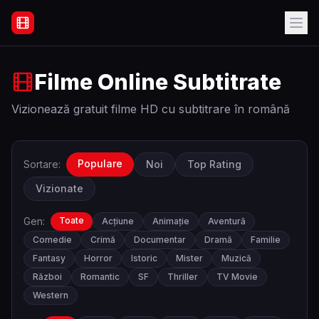
Filme Online Subtitrate - Acasă
Filme Online Subtitrate
Vizionează gratuit filme HD cu subtitrare în română
Populare
Sortare:
Noi
Top Rating
Vizionate
Gen:
Toate
Acțiune
Animație
Aventură
Comedie
Crimă
Documentar
Dramă
Familie
Fantasy
Horror
Istoric
Mister
Muzică
Război
Romantic
SF
Thriller
TV Movie
Western