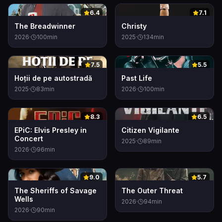
0
0
6.4
7.1
The Breadwinner
Christy
2026
·
100
min
2025
·
134
min
0
0
7.5
5.5
Hoţii de pe autostradă
Past Life
2025
·
83
min
2026
·
100
min
0
0
8.3
6.5
EPiC: Elvis Presley in
Citizen Vigilante
Concert
2025
·
89
min
2026
·
96
min
0
0
9.0
5.7
The Sheriffs of Savage
The Outer Threat
Wells
2026
·
94
min
2026
·
90
min