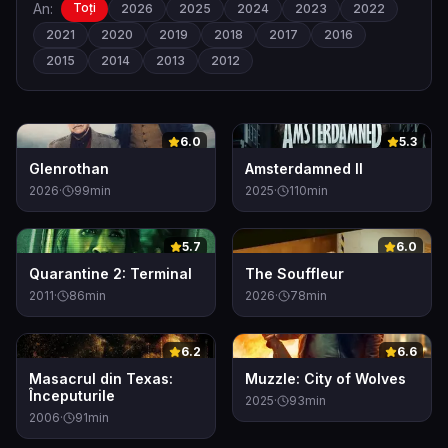
An:
Toți
2026
2025
2024
2023
2022
2021
2020
2019
2018
2017
2016
2015
2014
2013
2012
0
0
6.0
5.3
Glenrothan
Amsterdamned II
2026
·
99
min
2025
·
110
min
0
0
5.7
6.0
Quarantine 2: Terminal
The Souffleur
2011
·
86
min
2026
·
78
min
0
0
6.2
6.6
Masacrul din Texas:
Muzzle: City of Wolves
Începuturile
2025
·
93
min
2006
·
91
min