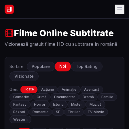
Filme Online Subtitrate - Acasă
Filme Online Subtitrate
Vizionează gratuit filme HD cu subtitrare în română
Noi
Sortare:
Populare
Top Rating
Vizionate
Gen:
Toate
Acțiune
Animație
Aventură
Comedie
Crimă
Documentar
Dramă
Familie
Fantasy
Horror
Istoric
Mister
Muzică
Război
Romantic
SF
Thriller
TV Movie
Western