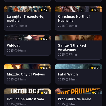
0
0
7.2
6.0
La cuțite: Trezește-te,
Christmas North of
mortule!
Nashville
2025
·
145
min
2025
·
85
min
0
0
6.2
Wildcat
Santa-N the Red
Awakening
2025
·
99
min
2025
·
77
min
0
0
6.6
8.0
Muzzle: City of Wolves
Fatal Watch
2025
·
93
min
2025
·
89
min
0
0
7.5
7.1
Hoţii de pe autostradă
Procedura de ieșire
2025
·
83
min
2025
·
84
min