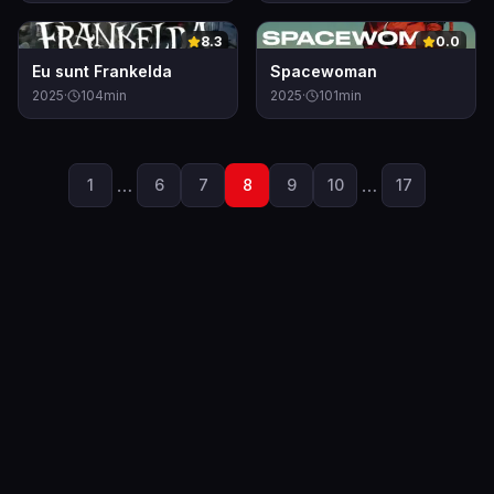
0
0
8.3
0.0
Eu sunt Frankelda
Spacewoman
2025
·
104
min
2025
·
101
min
…
…
1
6
7
8
9
10
17