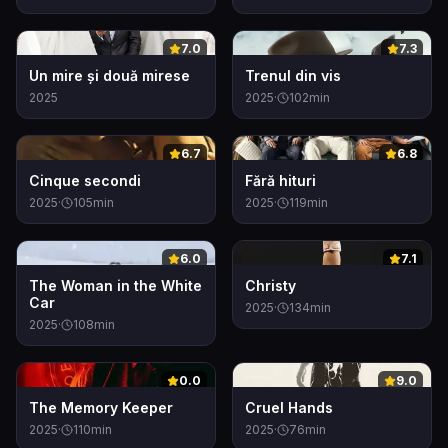
0
0
7.0
7.3
Un mire și două mirese
Trenul din vis
2025
2025
·
102
min
0
0
6.7
6.8
Cinque secondi
Fără hituri
2025
·
105
min
2025
·
119
min
0
0
6.0
7.1
The Woman in the White
Christy
Car
2025
·
134
min
2025
·
108
min
0
0
0.0
9.0
The Memory Keeper
Cruel Hands
2025
·
110
min
2025
·
76
min