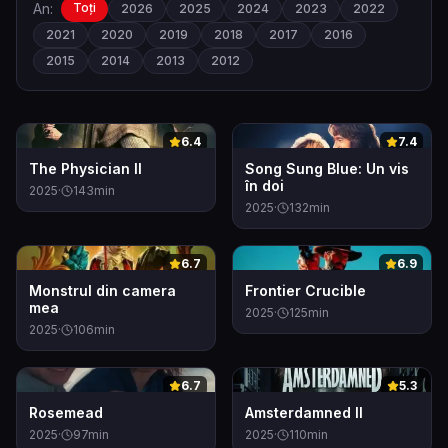
An:
Toți
2026
2025
2024
2023
2022
2021
2020
2019
2018
2017
2016
2015
2014
2013
2012
0
0
6.4
7.4
The Physician II
Song Sung Blue: Un vis
în doi
2025
·
143
min
2025
·
132
min
0
0
6.7
6.9
Monstrul din camera
Frontier Crucible
mea
2025
·
125
min
2025
·
106
min
0
0
6.7
5.3
Rosemead
Amsterdamned II
2025
·
97
min
2025
·
110
min