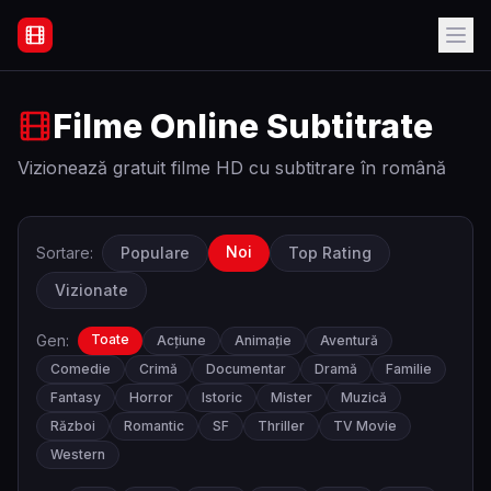
Filme Online Subtitrate - Acasă
Filme Online Subtitrate
Vizionează gratuit filme HD cu subtitrare în română
Noi
Sortare:
Populare
Top Rating
Vizionate
Gen:
Toate
Acțiune
Animație
Aventură
Comedie
Crimă
Documentar
Dramă
Familie
Fantasy
Horror
Istoric
Mister
Muzică
Război
Romantic
SF
Thriller
TV Movie
Western