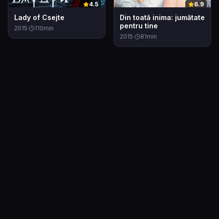
0
0
4.5
6.9
Lady of Csejte
Din toată inima: jumătate
pentru tine
2015
·
110
min
2015
·
81
min