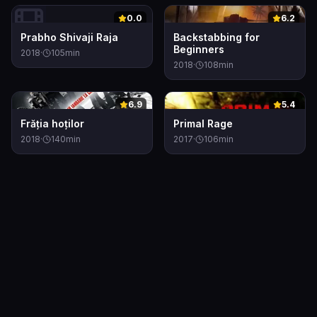
0
0
0.0
6.2
Prabho Shivaji Raja
Backstabbing for
Beginners
2018
·
105
min
2018
·
108
min
0
0
6.9
5.4
Frăția hoților
Primal Rage
2018
·
140
min
2017
·
106
min