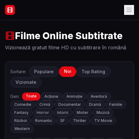
Filme Online Subtitrate - Acasă
Filme Online Subtitrate
Vizionează gratuit filme HD cu subtitrare în română
Noi
Sortare:
Populare
Top Rating
Vizionate
Gen:
Toate
Acțiune
Animație
Aventură
Comedie
Crimă
Documentar
Dramă
Familie
Fantasy
Horror
Istoric
Mister
Muzică
Război
Romantic
SF
Thriller
TV Movie
Western