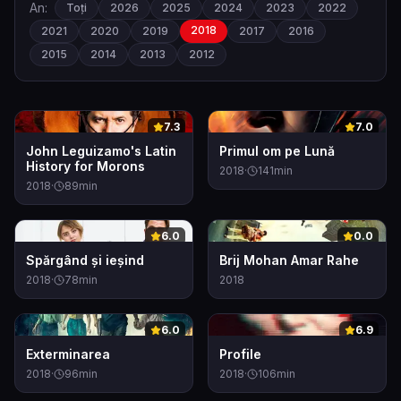
An:
Toți
2026
2025
2024
2023
2022
2018
2021
2020
2019
2017
2016
2015
2014
2013
2012
0
0
7.3
7.0
John Leguizamo's Latin
Primul om pe Lună
History for Morons
2018
·
141
min
2018
·
89
min
0
0
6.0
0.0
Spărgând și ieșind
Brij Mohan Amar Rahe
2018
·
78
min
2018
0
0
6.0
6.9
Exterminarea
Profile
2018
·
96
min
2018
·
106
min