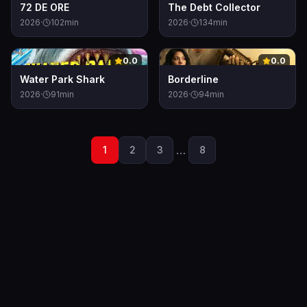
72 DE ORE
The Debt Collector
2026
·
102
min
2026
·
134
min
0
0
0.0
0.0
Water Park Shark
Borderline
2026
·
91
min
2026
·
94
min
…
1
2
3
8