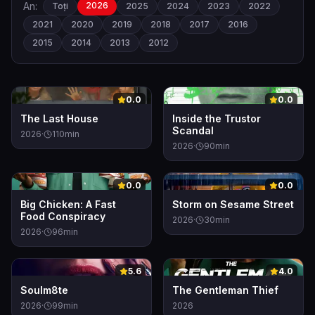
An:
2026
Toți
2025
2024
2023
2022
2021
2020
2019
2018
2017
2016
2015
2014
2013
2012
0
0
0.0
0.0
The Last House
Inside the Trustor
Scandal
2026
·
110
min
2026
·
90
min
0
0
0.0
0.0
Big Chicken: A Fast
Storm on Sesame Street
Food Conspiracy
2026
·
30
min
2026
·
96
min
0
0
5.6
4.0
Soulm8te
The Gentleman Thief
2026
·
99
min
2026