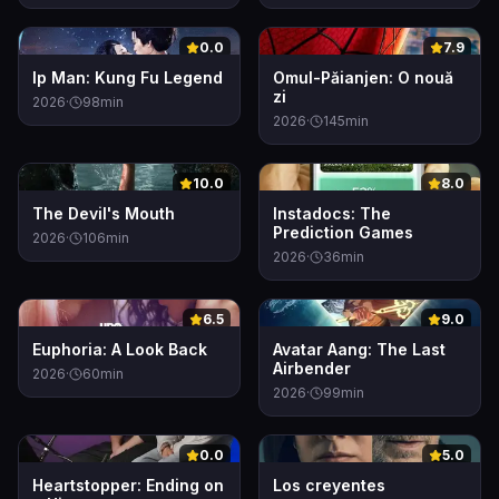
0
0
0.0
7.9
Ip Man: Kung Fu Legend
Omul-Păianjen: O nouă
zi
2026
·
98
min
2026
·
145
min
0
0
10.0
8.0
The Devil's Mouth
Instadocs: The
Prediction Games
2026
·
106
min
2026
·
36
min
0
0
6.5
9.0
Euphoria: A Look Back
Avatar Aang: The Last
Airbender
2026
·
60
min
2026
·
99
min
0
0
0.0
5.0
Heartstopper: Ending on
Los creyentes