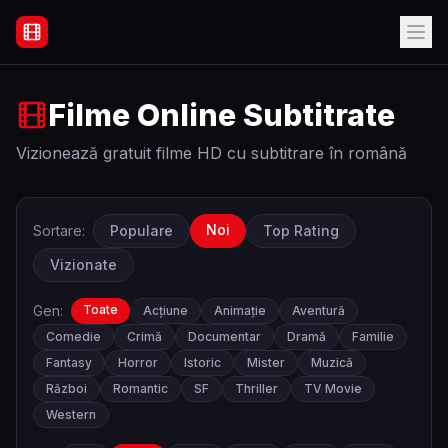
Filme Online Subtitrate - Acasă
Filme Online Subtitrate
Vizionează gratuit filme HD cu subtitrare în română
Noi
Sortare:
Populare
Top Rating
Vizionate
Gen:
Toate
Acțiune
Animație
Aventură
Comedie
Crimă
Documentar
Dramă
Familie
Fantasy
Horror
Istoric
Mister
Muzică
Război
Romantic
SF
Thriller
TV Movie
Western