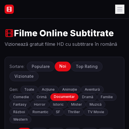
Filme Online Subtitrate - Acasă
Filme Online Subtitrate
Vizionează gratuit filme HD cu subtitrare în română
Noi
Sortare:
Populare
Top Rating
Vizionate
Gen:
Toate
Acțiune
Animație
Aventură
Documentar
Comedie
Crimă
Dramă
Familie
Fantasy
Horror
Istoric
Mister
Muzică
Război
Romantic
SF
Thriller
TV Movie
Western