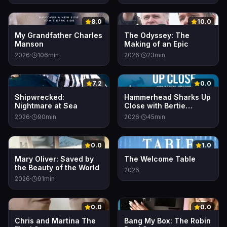
0
0
8.0
10.0
My Grandfather Charles
The Odyssey: The
Manson
Making of an Epic
2026
·
106
min
2026
·
23
min
0
0
7.2
0.0
Shipwrecked:
Hammerhead Sharks Up
Nightmare at Sea
Close with Bertie
Gregory
2026
·
90
min
2026
·
45
min
0
0
0.0
1.0
Mary Oliver: Saved by
The Welcome Table
the Beauty of the World
2026
2026
·
91
min
0
0
0.0
0.0
Chris and Martina The
Bang My Box: The Robin