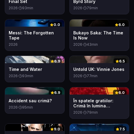
Final Set
Byrd Story
2026
·
93
min
2026
·
79
min
0
0
0.0
6.0
Messi: The Forgotten
Bukayo Saka: The Time
Tape
Is Now
2026
2026
·
43
min
0
0
6.9
6.5
Time and Water
Untold UK: Vinnie Jones
2026
·
93
min
2026
·
77
min
0
0
6.9
6.0
Accident sau crimă?
În spatele gratiilor:
Crimă în lumina
2026
·
95
min
reflectoarelor
2026
·
79
min
0
0
9.0
7.5