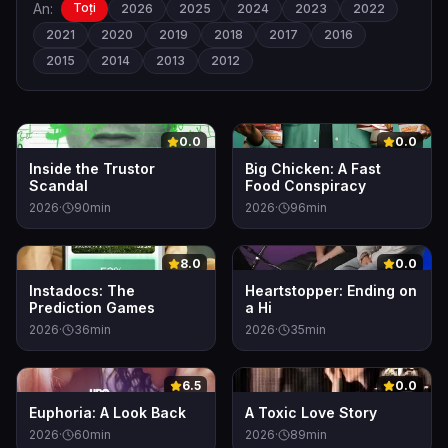
An:
Toți
2026
2025
2024
2023
2022
2021
2020
2019
2018
2017
2016
2015
2014
2013
2012
0
0
0.0
0.0
Inside the Trustor
Big Chicken: A Fast
Scandal
Food Conspiracy
2026
·
90
min
2026
·
96
min
0
0
8.0
0.0
Instadocs: The
Heartstopper: Ending on
Prediction Games
a Hi
2026
·
36
min
2026
·
35
min
0
0
6.5
0.0
Euphoria: A Look Back
A Toxic Love Story
2026
·
60
min
2026
·
89
min