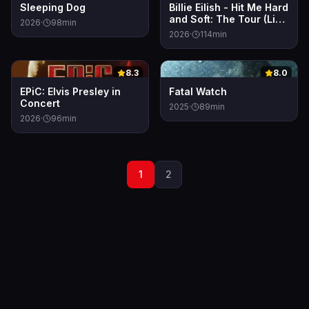
Sleeping Dog
Billie Eilish - Hit Me Hard
and Soft: The Tour (Live
2026
·
98
min
in 3D)
2026
·
114
min
0
0
8.3
8.0
EPiC: Elvis Presley in
Fatal Watch
Concert
2025
·
89
min
2026
·
96
min
1
2