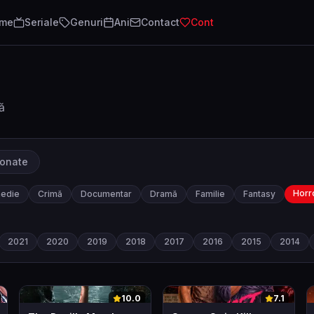
lme
Seriale
Genuri
Ani
Contact
Cont
ă
ionate
Horr
edie
Crimă
Documentar
Dramă
Familie
Fantasy
2021
2020
2019
2018
2017
2016
2015
2014
0
0
10.0
7.1