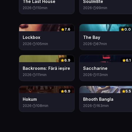
The Last House
Soulm8te
2026
·
110
min
2026
·
99
min
0
0
7.6
0.0
Lockbox
The Bay
2026
·
105
min
2026
·
87
min
0
0
6.9
6.1
Backrooms: Fără ieșire
Saccharine
2026
·
111
min
2026
·
113
min
0
0
6.9
5.5
Hokum
Bhooth Bangla
2026
·
108
min
2026
·
163
min