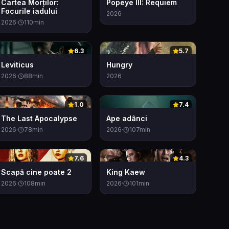
Cartea Morților:
Popeye III: Requiem
Focurile iadului
2026
2026
·
110
min
0
0
6.3
5.7
Leviticus
Hungry
2026
·
88
min
2026
0
0
1.0
7.4
The Last Apocalypse
Ape adânci
2026
·
78
min
2026
·
107
min
0
0
7.6
4.3
Scapă cine poate 2
King Kaew
2026
·
108
min
2026
·
101
min