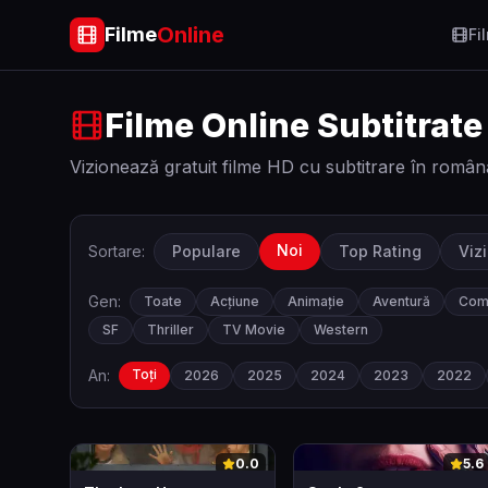
Online
Filme
Fi
Filme Online Subtitrate
Vizionează gratuit filme HD cu subtitrare în român
Noi
Sortare:
Populare
Top Rating
Viz
Gen:
Toate
Acțiune
Animație
Aventură
Com
SF
Thriller
TV Movie
Western
An:
Toți
2026
2025
2024
2023
2022
0
0
0.0
5.6