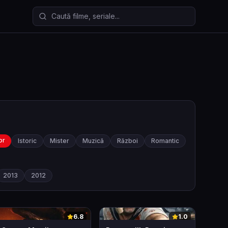
Caută filme și seriale
or
Istoric
Mister
Muzică
Război
Romantic
2013
2012
0
0
6.8
1.0