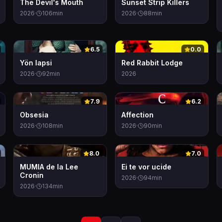
The Devil's Mouth
Sunset Strip Killers
2026
·
106
min
2026
·
88
min
0
0
6.5
0.0
Yön lapsi
Red Rabbit Lodge
2026
·
92
min
2026
0
0
7.9
6.2
Obsesia
Affection
2026
·
108
min
2026
·
90
min
0
0
8.0
7.0
MUMIA de la Lee
Ei te vor ucide
Cronin
2026
·
94
min
2026
·
134
min