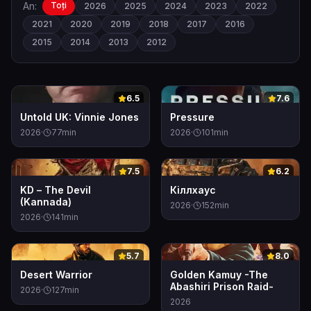
An:
Toți
2026
2025
2024
2023
2022
2021
2020
2019
2018
2017
2016
2015
2014
2013
2012
0
0
6.5
7.6
Untold UK: Vinnie Jones
Pressure
2026
·
77
min
2026
·
101
min
0
0
7.5
6.2
KD – The Devil
Кіллхаус
(Kannada)
2026
·
152
min
2026
·
141
min
0
0
5.7
8.0
Desert Warrior
Golden Kamuy -The
Abashiri Prison Raid-
2026
·
127
min
2026