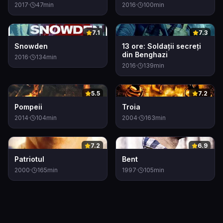
2017
·
47
min
2016
·
100
min
0
0
7.1
7.3
Snowden
13 ore: Soldații secreți
din Benghazi
2016
·
134
min
2016
·
139
min
0
0
5.5
7.2
Pompeii
Troia
2014
·
104
min
2004
·
163
min
0
0
7.2
6.9
Patriotul
Bent
2000
·
165
min
1997
·
105
min