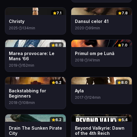
0
0
7.1
7.8
Christy
Dansul celor 41
2025
·
134
min
2020
·
99
min
0
0
8.0
7.0
Marea provocare: Le
Primul om pe Lună
Mans ’66
2018
·
141
min
2019
·
152
min
0
0
6.2
8.0
Backstabbing for
Ayla
Beginners
2017
·
124
min
2018
·
108
min
0
0
6.2
5.4
Drain The Sunken Pirate
Beyond Valkyrie: Dawn
City
of the 4th Reich