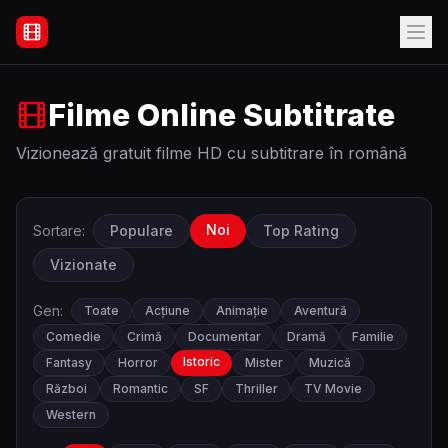
Filme Online Subtitrate - Acasă
Filme Online Subtitrate
Vizionează gratuit filme HD cu subtitrare în română
Noi
Sortare:
Populare
Top Rating
Vizionate
Gen:
Toate
Acțiune
Animație
Aventură
Comedie
Crimă
Documentar
Dramă
Familie
Istoric
Fantasy
Horror
Mister
Muzică
Război
Romantic
SF
Thriller
TV Movie
Western