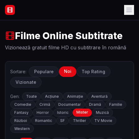
Filme Online Subtitrate - Acasă
Filme Online Subtitrate
Vizionează gratuit filme HD cu subtitrare în română
Noi
Sortare:
Populare
Top Rating
Vizionate
Gen:
Toate
Acțiune
Animație
Aventură
Comedie
Crimă
Documentar
Dramă
Familie
Mister
Fantasy
Horror
Istoric
Muzică
Război
Romantic
SF
Thriller
TV Movie
Western