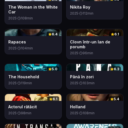
The Woman in the White
Nikita Roy
Car
2025
·
112
min
2025
·
108
min
0
0
6.4
6.1
Rapaces
Clovn într-un lan de
porumb
2025
·
104
min
2025
·
96
min
0
0
5.0
6.3
The Household
Până în zori
2025
·
119
min
2025
·
103
min
0
0
6.1
5.4
Actorul rătăcit
Holland
2025
·
98
min
2025
·
108
min
0
0