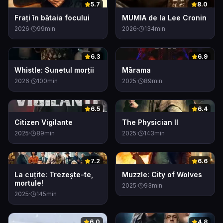
0
0
5.7
8.0
Frați în bătaia focului
MUMIA de la Lee Cronin
2026
·
99
min
2026
·
134
min
0
0
6.3
6.9
Whistle: Sunetul morții
Mārama
2026
·
100
min
2025
·
89
min
0
0
6.5
6.4
Citizen Vigilante
The Physician II
2025
·
89
min
2025
·
143
min
0
0
7.2
6.6
La cuțite: Trezește-te,
Muzzle: City of Wolves
mortule!
2025
·
93
min
2025
·
145
min
0
0
6.0
4.8