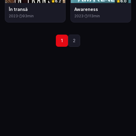
6.2
6.0
În transă
Awareness
2023
·
93
min
2023
·
113
min
1
2