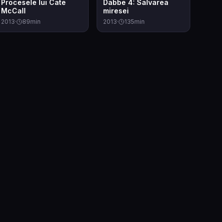
Procesele lui Cate
Dabbe 4: Salvarea
McCall
miresei
2013
·
89
min
2013
·
135
min