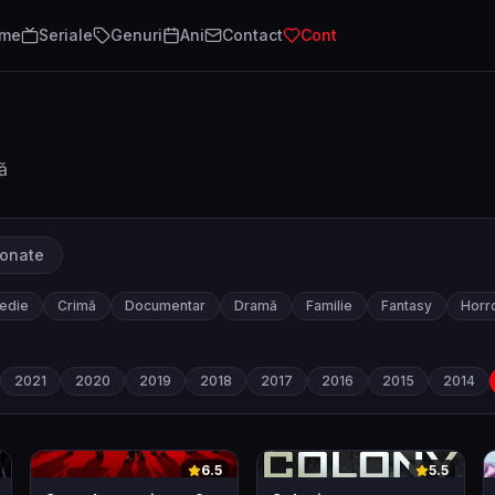
lme
Seriale
Genuri
Ani
Contact
Cont
ă
ionate
edie
Crimă
Documentar
Dramă
Familie
Fantasy
Horr
2021
2020
2019
2018
2017
2016
2015
2014
0
0
6.5
5.5