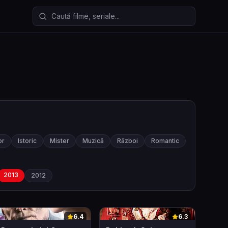
Caută filme și seriale
or
Istoric
Mister
Muzică
Război
Romantic
2013
2012
0
0
6.4
6.3