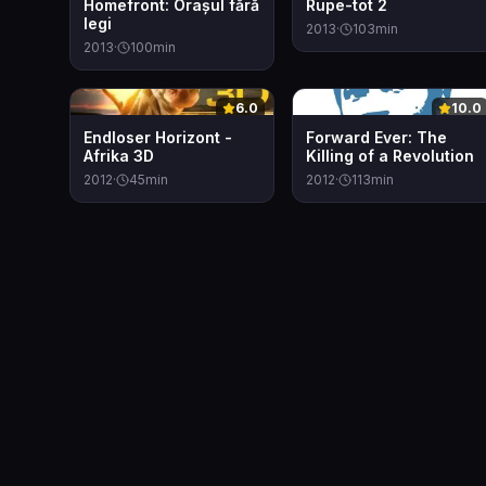
Homefront: Orașul fără
Rupe-tot 2
legi
2013
·
103
min
2013
·
100
min
0
0
6.0
10.0
Endloser Horizont -
Forward Ever: The
Afrika 3D
Killing of a Revolution
2012
·
45
min
2012
·
113
min