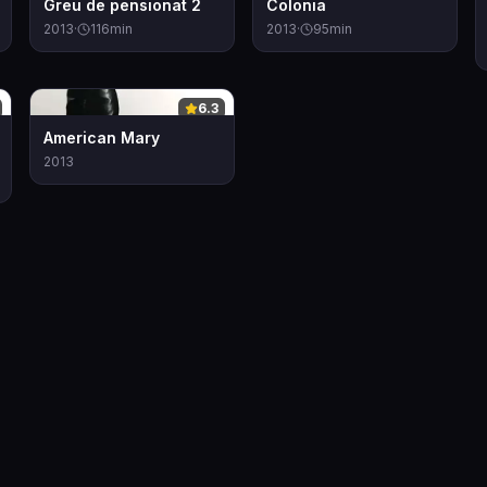
Greu de pensionat 2
Colonia
2013
·
116
min
2013
·
95
min
0
6.3
American Mary
2013