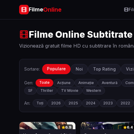
Online
Filme
Fi
Filme Online Subtitrate
Vizionează gratuit filme HD cu subtitrare în român
Populare
Sortare:
Noi
Top Rating
Viz
Gen:
Toate
Acțiune
Animație
Aventură
Com
SF
Thriller
TV Movie
Western
An:
Toți
2026
2025
2024
2023
2022
0
0
6.9
6.4