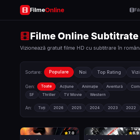
Online
Filme
Fi
Filme Online Subtitrate
Vizionează gratuit filme HD cu subtitrare în român
Populare
Sortare:
Noi
Top Rating
Viz
Gen:
Toate
Acțiune
Animație
Aventură
Com
SF
Thriller
TV Movie
Western
An:
Toți
2026
2025
2024
2023
2022
0
0
7.0
6.9