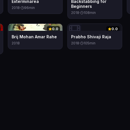
Exterminarea
Backstabbing for
Beginners
2018
·
96
min
2018
·
108
min
0
0
0.0
0.0
Brij Mohan Amar Rahe
Prabho Shivaji Raja
2018
2018
·
105
min