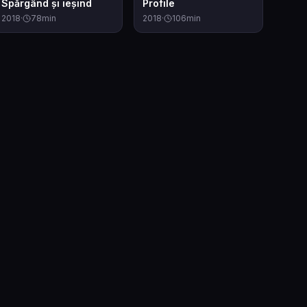
Spărgând și ieșind
Profile
2018
·
78
min
2018
·
106
min