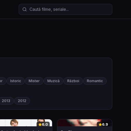
Caută filme și seriale
or
Istoric
Mister
Muzică
Război
Romantic
2013
2012
0
0
6.0
6.9