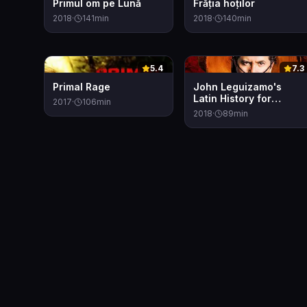
Primul om pe Lună
Frăția hoților
2018
·
141
min
2018
·
140
min
0
0
5.4
7.3
Primal Rage
John Leguizamo's
Latin History for
2017
·
106
min
Morons
2018
·
89
min