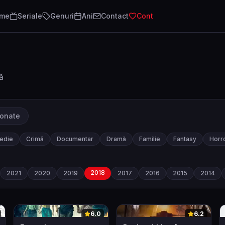
lme
Seriale
Genuri
Ani
Contact
Cont
ă
ionate
edie
Crimă
Documentar
Dramă
Familie
Fantasy
Horr
2018
2021
2020
2019
2017
2016
2015
2014
0
0
6.0
6.2