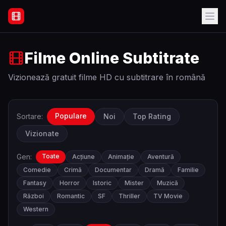
Filme Online Subtitrate - Acasă
Filme Online Subtitrate
Vizionează gratuit filme HD cu subtitrare în română
Populare
Sortare:
Noi
Top Rating
Vizionate
Gen:
Toate
Acțiune
Animație
Aventură
Comedie
Crimă
Documentar
Dramă
Familie
Fantasy
Horror
Istoric
Mister
Muzică
Război
Romantic
SF
Thriller
TV Movie
Western