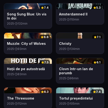
0
0
7.4
5.3
Song Sung Blue: Un vis
Amsterdamned II
în doi
2025
·
110
min
2025
·
132
min
0
0
6.6
7.1
Muzzle: City of Wolves
Christy
2025
·
93
min
2025
·
134
min
0
0
7.5
6.1
Hoţii de pe autostradă
Clovn într-un lan de
porumb
2025
·
83
min
2025
·
96
min
0
0
6.3
7.4
The Threesome
Tortul președintelui
2025
·
112
min
2025
·
105
min