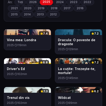
An:
2025
Toți
2026
2024
2023
2022
2021
2020
2019
2018
2017
2016
2015
2014
2013
2012
0
0
7.4
7.2
Vina mea: Londra
Dracula: O poveste de
dragoste
2025
·
119
min
2025
·
129
min
0
0
6.8
7.2
Driver's Ed
La cuțite: Trezește-te,
mortule!
2025
·
102
min
2025
·
145
min
0
0
7.3
6.2
Trenul din vis
Wildcat
2025
·
102
min
2025
·
99
min