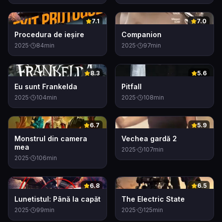
0
0
7.1
7.0
Procedura de ieșire
Companion
2025
·
84
min
2025
·
97
min
0
0
8.3
5.6
Eu sunt Frankelda
Pitfall
2025
·
104
min
2025
·
108
min
0
0
6.7
5.9
Monstrul din camera
Vechea gardă 2
mea
2025
·
107
min
2025
·
106
min
0
0
6.8
6.5
Lunetistul: Până la capăt
The Electric State
2025
·
99
min
2025
·
125
min