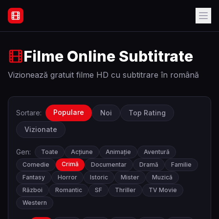
Filme Online Subtitrate - Acasă
Filme Online Subtitrate
Vizionează gratuit filme HD cu subtitrare în română
Populare
Sortare:
Noi
Top Rating
Vizionate
Gen:
Toate
Acțiune
Animație
Aventură
Crimă
Comedie
Documentar
Dramă
Familie
Fantasy
Horror
Istoric
Mister
Muzică
Război
Romantic
SF
Thriller
TV Movie
Western