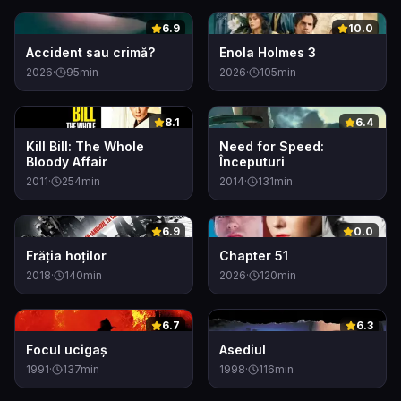
0
0
6.9
10.0
Accident sau crimă?
Enola Holmes 3
2026
·
95
min
2026
·
105
min
0
0
8.1
6.4
Kill Bill: The Whole
Need for Speed:
Bloody Affair
Începuturi
2011
·
254
min
2014
·
131
min
0
0
6.9
0.0
Frăția hoților
Chapter 51
2018
·
140
min
2026
·
120
min
0
0
6.7
6.3
Focul ucigaș
Asediul
1991
·
137
min
1998
·
116
min