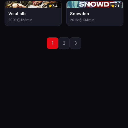
0
0
7.4
7.1
Visul alb
Snowden
2001
·
123
min
2016
·
134
min
1
2
3