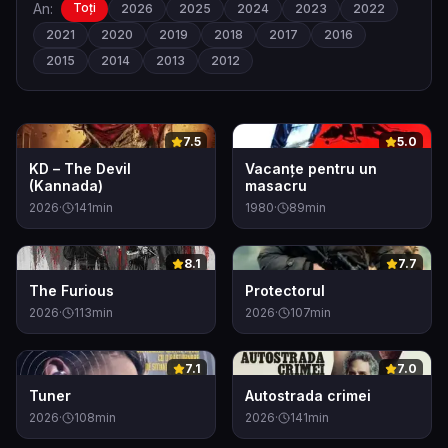
An:
Toți
2026
2025
2024
2023
2022
2021
2020
2019
2018
2017
2016
2015
2014
2013
2012
0
0
7.5
5.0
KD – The Devil
Vacanțe pentru un
(Kannada)
masacru
2026
·
141
min
1980
·
89
min
0
0
8.1
7.7
The Furious
Protectorul
2026
·
113
min
2026
·
107
min
0
0
7.1
7.0
Tuner
Autostrada crimei
2026
·
108
min
2026
·
141
min