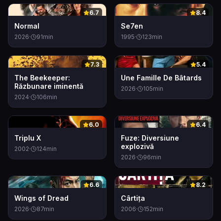
0
0
6.7
8.4
Normal
Se7en
2026
·
91
min
1995
·
123
min
0
0
7.3
5.4
The Beekeeper:
Une Famille De Bâtards
Răzbunare iminentă
2026
·
105
min
2024
·
106
min
0
0
6.0
6.4
Triplu X
Fuze: Diversiune
explozivă
2002
·
124
min
2026
·
96
min
0
0
6.6
8.2
Wings of Dread
Cârtița
2026
·
87
min
2006
·
152
min