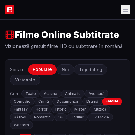
Filme Online Subtitrate - Acasă
Filme Online Subtitrate
Vizionează gratuit filme HD cu subtitrare în română
Populare
Sortare:
Noi
Top Rating
Vizionate
Gen:
Toate
Acțiune
Animație
Aventură
Familie
Comedie
Crimă
Documentar
Dramă
Fantasy
Horror
Istoric
Mister
Muzică
Război
Romantic
SF
Thriller
TV Movie
Western