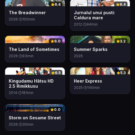
0
0
6.4
6.4
The Breadwinner
Jurnalul unui pusti:
Caldura mare
2026
·
100
min
2012
·
94
min
0
0
6.0
3.2
The Land of Sometimes
Summer Sparks
2026
·
93
min
2026
0
0
6.5
5.3
Kingudamu Hātsu HD
Heer Express
2.5 Rimikkusu
2025
·
140
min
2014
·
181
min
0
0.0
Storm on Sesame Street
2026
·
30
min