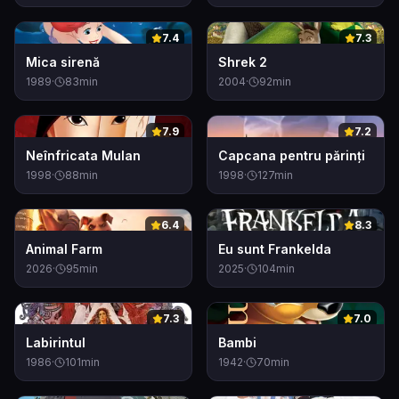
0
0
7.4
7.3
Mica sirenă
Shrek 2
1989
·
83
min
2004
·
92
min
0
0
7.9
7.2
Neînfricata Mulan
Capcana pentru părinți
1998
·
88
min
1998
·
127
min
0
0
6.4
8.3
Animal Farm
Eu sunt Frankelda
2026
·
95
min
2025
·
104
min
0
0
7.3
7.0
Labirintul
Bambi
1986
·
101
min
1942
·
70
min