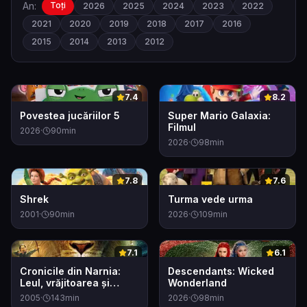
An:
Toți
2026
2025
2024
2023
2022
2021
2020
2019
2018
2017
2016
2015
2014
2013
2012
0
0
7.4
8.2
Povestea jucăriilor 5
Super Mario Galaxia:
Filmul
2026
·
90
min
2026
·
98
min
0
0
7.8
7.6
Shrek
Turma vede urma
2001
·
90
min
2026
·
109
min
0
0
7.1
6.1
Cronicile din Narnia:
Descendants: Wicked
Leul, vrăjitoarea și
Wonderland
dulapul
2005
·
143
min
2026
·
98
min