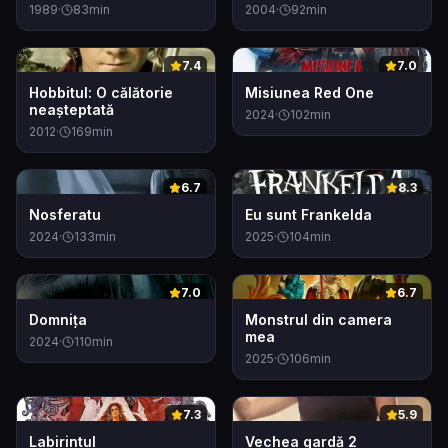
1989
·
83
min
2004
·
92
min
0
0
7.4
7.0
Hobbitul: O călătorie
Misiunea Red One
neașteptată
2024
·
102
min
2012
·
169
min
0
0
6.7
8.3
Nosferatu
Eu sunt Frankelda
2024
·
133
min
2025
·
104
min
0
0
7.0
6.7
Domnița
Monstrul din camera
mea
2024
·
110
min
2025
·
106
min
0
0
7.3
5.9
Labirintul
Vechea gardă 2