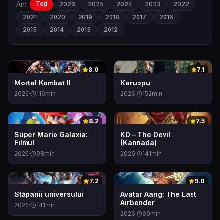
An:
Toți
2026
2025
2024
2023
2022
2021
2020
2019
2018
2017
2016
2015
2014
2013
2012
0
0
8.0
7.1
Mortal Kombat II
Karuppu
2026
·
116
min
2026
·
152
min
0
0
8.2
7.5
Super Mario Galaxia:
KD – The Devil
Filmul
(Kannada)
2026
·
98
min
2026
·
141
min
0
0
7.2
9.0
Stăpânii universului
Avatar Aang: The Last
Airbender
2026
·
141
min
2026
·
99
min