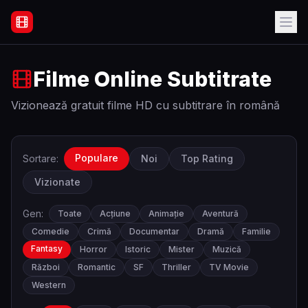
Filme Online Subtitrate - Acasă
Filme Online Subtitrate
Vizionează gratuit filme HD cu subtitrare în română
Populare
Sortare:
Noi
Top Rating
Vizionate
Gen:
Toate
Acțiune
Animație
Aventură
Comedie
Crimă
Documentar
Dramă
Familie
Fantasy
Horror
Istoric
Mister
Muzică
Război
Romantic
SF
Thriller
TV Movie
Western