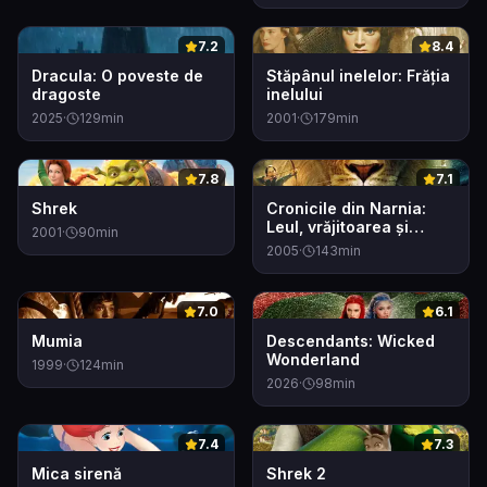
0
0
7.2
8.4
Dracula: O poveste de
Stăpânul inelelor: Frăția
dragoste
inelului
2025
·
129
min
2001
·
179
min
0
0
7.8
7.1
Shrek
Cronicile din Narnia:
Leul, vrăjitoarea și
2001
·
90
min
dulapul
2005
·
143
min
0
0
7.0
6.1
Mumia
Descendants: Wicked
Wonderland
1999
·
124
min
2026
·
98
min
0
0
7.4
7.3
Mica sirenă
Shrek 2