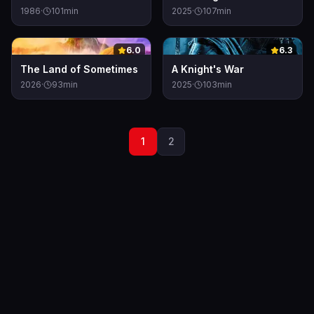
1986
·
101
min
2025
·
107
min
0
0
6.0
6.3
The Land of Sometimes
A Knight's War
2026
·
93
min
2025
·
103
min
1
2