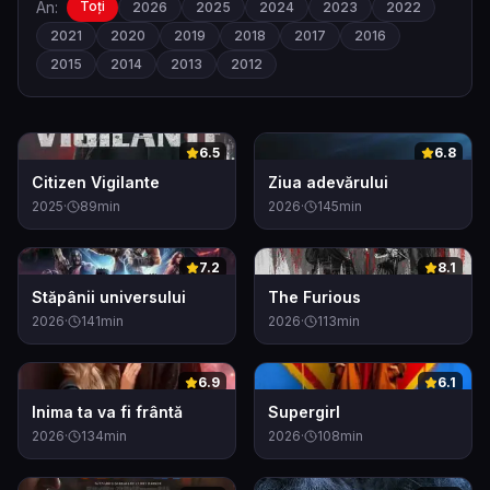
An:
Toți
2026
2025
2024
2023
2022
2021
2020
2019
2018
2017
2016
2015
2014
2013
2012
0
0
6.5
6.8
Citizen Vigilante
Ziua adevărului
2025
·
89
min
2026
·
145
min
0
0
7.2
8.1
Stăpânii universului
The Furious
2026
·
141
min
2026
·
113
min
0
0
6.9
6.1
Inima ta va fi frântă
Supergirl
2026
·
134
min
2026
·
108
min