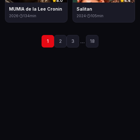
8.0
4.4
MUMIA de la Lee Cronin
Salitan
2026
·
134
min
2024
·
105
min
…
1
2
3
18