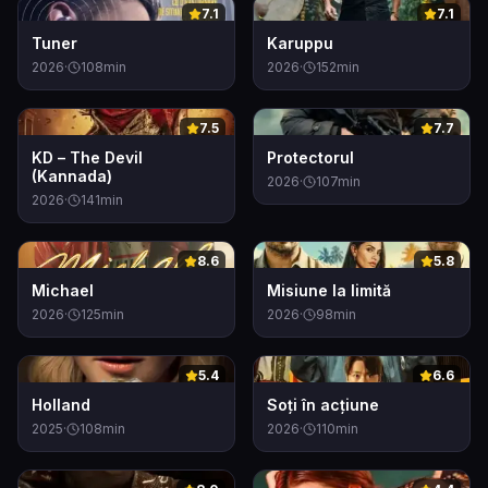
0
0
7.1
7.1
Tuner
Karuppu
2026
·
108
min
2026
·
152
min
0
0
7.5
7.7
KD – The Devil
Protectorul
(Kannada)
2026
·
107
min
2026
·
141
min
0
0
8.6
5.8
Michael
Misiune la limită
2026
·
125
min
2026
·
98
min
0
0
5.4
6.6
Holland
Soți în acțiune
2025
·
108
min
2026
·
110
min
0
0