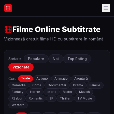
Filme Online Subtitrate - Acasă
Filme Online Subtitrate
Vizionează gratuit filme HD cu subtitrare în română
Sortare:
Populare
Noi
Top Rating
Vizionate
Gen:
Toate
Acțiune
Animație
Aventură
Comedie
Crimă
Documentar
Dramă
Familie
Fantasy
Horror
Istoric
Mister
Muzică
Război
Romantic
SF
Thriller
TV Movie
Western