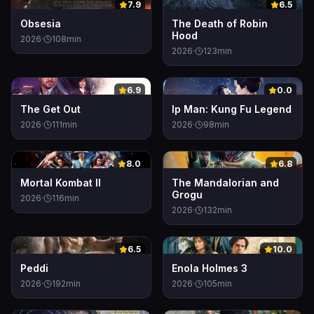
0
0
7.9
6.5
Obsesia
The Death of Robin
Hood
2026
·
108
min
2026
·
123
min
0
0
6.9
0.0
The Get Out
Ip Man: Kung Fu Legend
2026
·
111
min
2026
·
98
min
0
0
8.0
6.8
Mortal Kombat II
The Mandalorian and
Grogu
2026
·
116
min
2026
·
132
min
0
0
6.5
10.0
Peddi
Enola Holmes 3
2026
·
192
min
2026
·
105
min