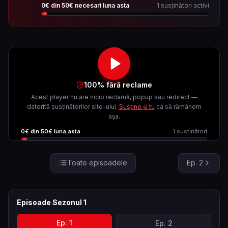
0
€ din
50
€ necesari luna asta
1
susținători activi
100% fără reclame
Acest player nu are nicio reclamă, popup sau redirect —
datorită susținătorilor site-ului.
Susține și tu
ca să rămânem
așa.
0
€ din
50
€ luna asta
1
susținători
Toate episoadele
Ep.
2
Episoade Sezonul
1
Ep.
1
Ep.
2