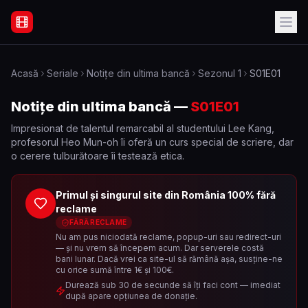
Filme Online Subtitrate - Acasă
Acasă
Seriale
Notițe din ultima bancă
Sezonul
1
S01E01
Notițe din ultima bancă
—
S01E01
Impresionat de talentul remarcabil al studentului Lee Kang,
profesorul Heo Mun-oh îi oferă un curs special de scriere, dar
o cerere tulburătoare îi testează etica.
Primul și singurul site din România 100% fără
reclame
FĂRĂ RECLAME
Nu am pus niciodată reclame, popup-uri sau redirect-uri
— și nu vrem să începem acum. Dar serverele costă
bani lunar. Dacă vrei ca site-ul să rămână așa, susține-ne
cu orice sumă între 1€ și 100€.
Durează sub 30 de secunde să îți faci cont — imediat
după apare opțiunea de donație.