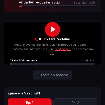
0
€ din
50
€ necesari luna asta
1
susținători activi
100% fără reclame
Acest player nu are nicio reclamă, popup sau redirect —
datorită susținătorilor site-ului.
Susține și tu
ca să rămânem
așa.
0
€ din
50
€ luna asta
1
susținători
Toate episoadele
Episoade Sezonul
1
Ep.
1
Ep.
3