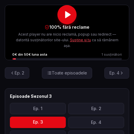
100% fără reclame
Acest player nu are nicio reclamă, popup sau redirect —
datorită susținătorilor site-ului.
Susține și tu
ca să rămânem
așa.
0
€ din
50
€ luna asta
1
susținători
Ep.
2
Toate episoadele
Ep.
4
Episoade Sezonul
3
Ep.
1
Ep.
2
Ep.
3
Ep.
4