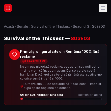
Filme Online Subtitrate - Acasă
Acasă
Seriale
Survival of the Thickest
Sezonul
3
S03E03
Survival of the Thickest
—
S03E03
Primul și singurul site din România 100% fără
reclame
FĂRĂ RECLAME
Nu am pus niciodată reclame, popup-uri sau redirect-uri
— și nu vrem să începem acum. Dar serverele costă
bani lunar. Dacă vrei ca site-ul să rămână așa, susține-ne
cu orice sumă între 1€ și 100€.
Durează sub 30 de secunde să îți faci cont — imediat
după apare opțiunea de donație.
0
€ din
50
€ necesari luna asta
1
susținători activi