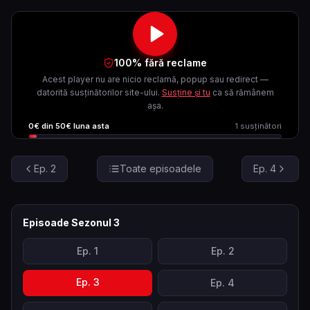
100% fără reclame
Acest player nu are nicio reclamă, popup sau redirect —
datorită susținătorilor site-ului.
Susține și tu
ca să rămânem
așa.
0
€ din
50
€ luna asta
1
susținători
Ep.
2
Toate episoadele
Ep.
4
Episoade Sezonul
3
Ep.
1
Ep.
2
Ep.
3
Ep.
4