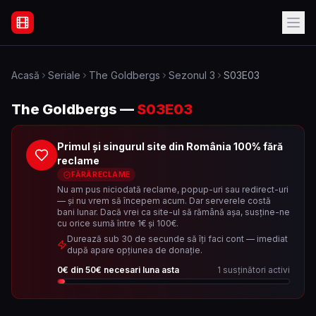
Filme Online Subtitrate - Acasă
Acasă
Seriale
The Goldbergs
Sezonul
3
S03E03
The Goldbergs
—
S03E03
Primul și singurul site din România 100% fără
reclame
FĂRĂ RECLAME
Nu am pus niciodată reclame, popup-uri sau redirect-uri
— și nu vrem să începem acum. Dar serverele costă
bani lunar. Dacă vrei ca site-ul să rămână așa, susține-ne
cu orice sumă între 1€ și 100€.
Durează sub 30 de secunde să îți faci cont — imediat
după apare opțiunea de donație.
0
€ din
50
€ necesari luna asta
1
susținători activi