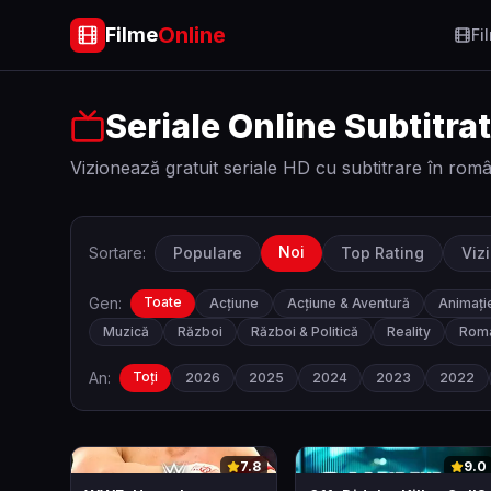
Online
Filme
Fi
Seriale Online Subtitra
Vizionează gratuit seriale HD cu subtitrare în rom
Noi
Sortare:
Populare
Top Rating
Viz
Gen:
Toate
Acțiune
Acțiune & Aventură
Animați
Muzică
Război
Război & Politică
Reality
Roma
An:
Toți
2026
2025
2024
2023
2022
0
0
7.8
9.0