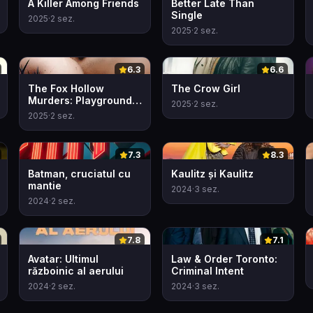
A Killer Among Friends
Better Late Than
Single
2025
·
2
sez.
2025
·
2
sez.
0
0
6.3
6.6
The Fox Hollow
The Crow Girl
Murders: Playground
2025
·
2
sez.
of a Serial Killer
2025
·
2
sez.
0
0
7.3
8.3
Batman, cruciatul cu
Kaulitz și Kaulitz
mantie
2024
·
3
sez.
2024
·
2
sez.
0
0
7.8
7.1
Avatar: Ultimul
Law & Order Toronto:
războinic al aerului
Criminal Intent
2024
·
2
sez.
2024
·
3
sez.