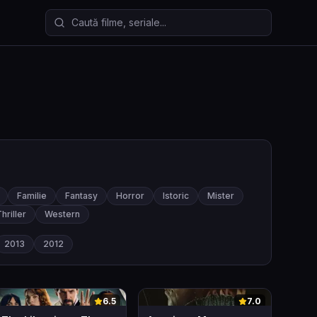
Caută filme și seriale
Familie
Fantasy
Horror
Istoric
Mister
hriller
Western
2013
2012
0
0
6.5
7.0