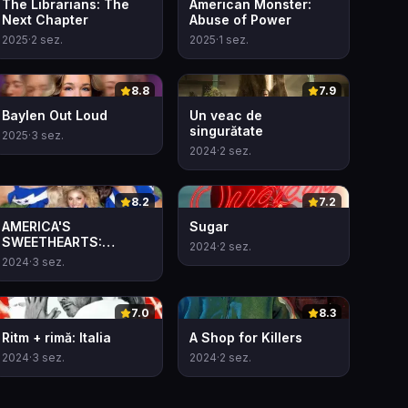
The Librarians: The
American Monster:
Next Chapter
Abuse of Power
2025
·
2
sez.
2025
·
1
sez.
0
0
8.8
7.9
Baylen Out Loud
Un veac de
singurătate
2025
·
3
sez.
2024
·
2
sez.
0
0
8.2
7.2
AMERICA'S
Sugar
SWEETHEARTS:
2024
·
2
sez.
Majoretele de la
2024
·
3
sez.
Dallas Cowboys
0
0
7.0
8.3
Ritm + rimă: Italia
A Shop for Killers
2024
·
3
sez.
2024
·
2
sez.