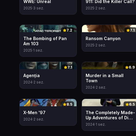
WWE: Unreal
911: Did the Killer Call?
2025
·
3
sez.
2025
·
2
sez.
0
0
7.2
7.1
The Bombing of Pan
Ransom Canyon
Am 103
2025
·
2
sez.
2025
·
1
sez.
0
0
7.1
6.9
Agenția
Murder in a Small
Town
2024
·
2
sez.
2024
·
2
sez.
0
0
8.5
6.5
X-Men '97
The Completely Made-
Up Adventures of Dick
2024
·
2
sez.
Turpin
2024
·
1
sez.