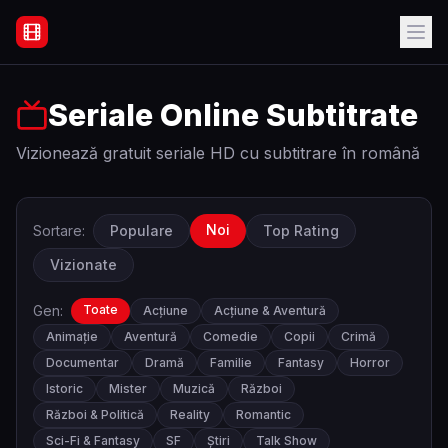
Filme Online Subtitrate - Acasă
Seriale Online Subtitrate
Vizionează gratuit seriale HD cu subtitrare în română
Noi
Sortare:
Populare
Top Rating
Vizionate
Gen:
Toate
Acțiune
Acțiune & Aventură
Animație
Aventură
Comedie
Copii
Crimă
Documentar
Dramă
Familie
Fantasy
Horror
Istoric
Mister
Muzică
Război
Război & Politică
Reality
Romantic
Sci-Fi & Fantasy
SF
Știri
Talk Show