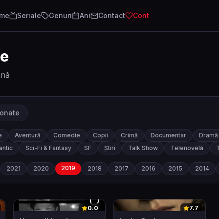
lme
Seriale
Genuri
Ani
Contact
Cont
te
ână
ionate
e
Aventură
Comedie
Copii
Crimă
Documentar
Dramă
ntic
Sci-Fi & Fantasy
SF
Știri
Talk Show
Telenovelă
T
2019
2021
2020
2018
2017
2016
2015
2014
0
0
0.0
7.7