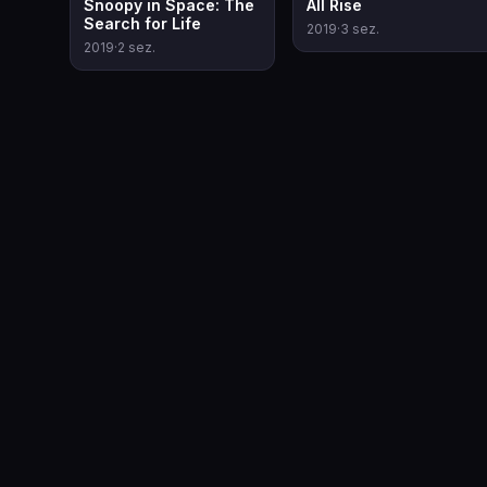
Snoopy in Space: The
All Rise
Search for Life
2019
·
3
sez.
2019
·
2
sez.