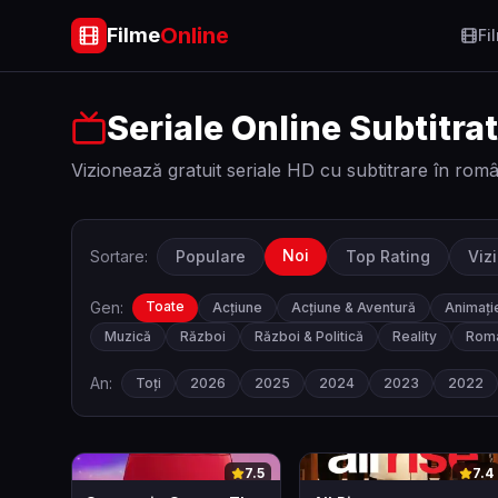
Online
Filme
Fi
Seriale Online Subtitra
Vizionează gratuit seriale HD cu subtitrare în rom
Noi
Sortare:
Populare
Top Rating
Viz
Gen:
Toate
Acțiune
Acțiune & Aventură
Animați
Muzică
Război
Război & Politică
Reality
Roma
An:
Toți
2026
2025
2024
2023
2022
0
0
7.5
7.4