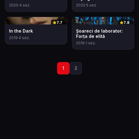
2020
·
4
sez.
2020
·
5
sez.
0
0
7.7
7.8
In the Dark
Șoareci de laborator:
Forța de elită
2019
·
4
sez.
2016
·
1
sez.
1
2