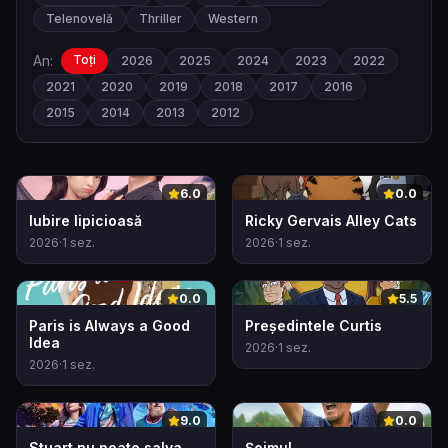
Telenovelă
Thriller
Western
An:
Toți
2026
2025
2024
2023
2022
2021
2020
2019
2018
2017
2016
2015
2014
2013
2012
0
0
6.0
0.0
Iubire lipicioasă
Ricky Gervais Alley Cats
2026
·
1
sez.
2026
·
1
sez.
0
0
0.0
5.5
Paris is Always a Good
Președintele Curtis
Idea
2026
·
1
sez.
2026
·
1
sez.
0
0
9.0
0.0
Stuart nu poate salva
Șoimul