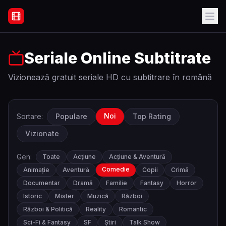
Filme Online Subtitrate - Acasă
Seriale Online Subtitrate
Vizionează gratuit seriale HD cu subtitrare în română
Noi
Sortare:
Populare
Top Rating
Vizionate
Gen:
Toate
Acțiune
Acțiune & Aventură
Comedie
Animație
Aventură
Copii
Crimă
Documentar
Dramă
Familie
Fantasy
Horror
Istoric
Mister
Muzică
Război
Război & Politică
Reality
Romantic
Sci-Fi & Fantasy
SF
Știri
Talk Show