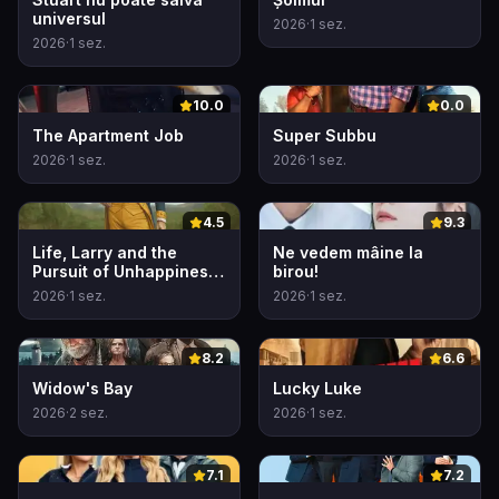
universul
2026
·
1
sez.
2026
·
1
sez.
0
0
10.0
0.0
The Apartment Job
Super Subbu
2026
·
1
sez.
2026
·
1
sez.
0
0
4.5
9.3
Life, Larry and the
Ne vedem mâine la
Pursuit of Unhappiness:
birou!
An almost History of
2026
·
1
sez.
2026
·
1
sez.
America
0
0
8.2
6.6
Widow's Bay
Lucky Luke
2026
·
2
sez.
2026
·
1
sez.
0
0
7.1
7.2