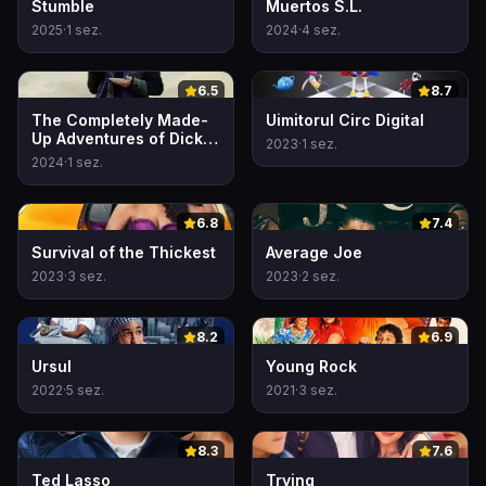
Stumble
Muertos S.L.
2025
·
1
sez.
2024
·
4
sez.
0
0
6.5
8.7
The Completely Made-
Uimitorul Circ Digital
Up Adventures of Dick
2023
·
1
sez.
Turpin
2024
·
1
sez.
0
0
6.8
7.4
Survival of the Thickest
Average Joe
2023
·
3
sez.
2023
·
2
sez.
0
0
8.2
6.9
Ursul
Young Rock
2022
·
5
sez.
2021
·
3
sez.
0
0
8.3
7.6
Ted Lasso
Trying