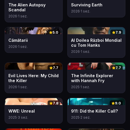
The Alien Autopsy
Surviving Earth
Scandal
2026
·
1
sez.
2026
·
1
sez.
0
0
5.0
7.9
Cămătarii
Al Doilea Război Mondial
cu Tom Hanks
2026
·
1
sez.
2026
·
1
sez.
0
0
7.7
7.7
Evil Lives Here: My Child
The Infinite Explorer
the Killer
with Hannah Fry
2026
·
1
sez.
2025
·
1
sez.
0
0
7.8
9.0
WWE: Unreal
911: Did the Killer Call?
2025
·
3
sez.
2025
·
2
sez.