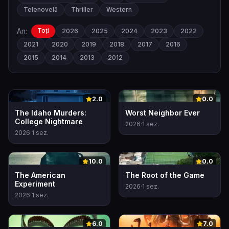
Telenovelă
Thriller
Western
An:
Toți
2026
2025
2024
2023
2022
2021
2020
2019
2018
2017
2016
2015
2014
2013
2012
0
0
2.0
0.0
The Idaho Murders:
Worst Neighbor Ever
College Nightmare
2026
·
1
sez.
2026
·
1
sez.
0
0
10.0
0.0
The American
The Root of the Game
Experiment
2026
·
1
sez.
2026
·
1
sez.
0
0
6.0
7.0