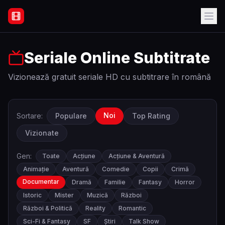
Filme Online Subtitrate - Acasă
Seriale Online Subtitrate
Vizionează gratuit seriale HD cu subtitrare în română
Noi
Sortare:
Populare
Top Rating
Vizionate
Gen:
Toate
Acțiune
Acțiune & Aventură
Animație
Aventură
Comedie
Copii
Crimă
Documentar
Dramă
Familie
Fantasy
Horror
Istoric
Mister
Muzică
Război
Război & Politică
Reality
Romantic
Sci-Fi & Fantasy
SF
Știri
Talk Show