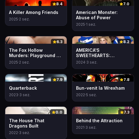
0
0
8.4
7.0
A Killer Among Friends
American Monster:
Abuse of Power
2025
·
2
sez.
2025
·
1
sez.
0
0
6.3
8.2
The Fox Hollow
AMERICA'S
Murders: Playground of
SWEETHEARTS:
a Serial Killer
Majoretele de la Dallas
2025
·
2
sez.
2024
·
3
sez.
Cowboys
0
0
7.9
7.8
Quarterback
Bun-venit la Wrexham
2023
·
3
sez.
2022
·
5
sez.
0
0
0.0
7.3
The House That
Behind the Attraction
Dragons Built
2021
·
3
sez.
2022
·
3
sez.