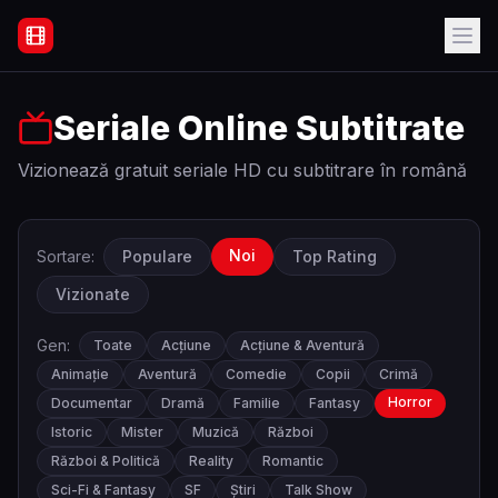
Filme Online Subtitrate - Acasă
Seriale Online Subtitrate
Vizionează gratuit seriale HD cu subtitrare în română
Noi
Sortare:
Populare
Top Rating
Vizionate
Gen:
Toate
Acțiune
Acțiune & Aventură
Animație
Aventură
Comedie
Copii
Crimă
Horror
Documentar
Dramă
Familie
Fantasy
Istoric
Mister
Muzică
Război
Război & Politică
Reality
Romantic
Sci-Fi & Fantasy
SF
Știri
Talk Show