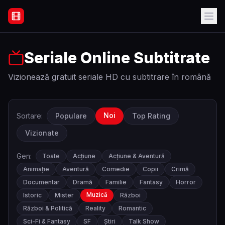
Filme Online Subtitrate - Acasă
Seriale Online Subtitrate
Vizionează gratuit seriale HD cu subtitrare în română
Noi
Sortare:
Populare
Top Rating
Vizionate
Gen:
Toate
Acțiune
Acțiune & Aventură
Animație
Aventură
Comedie
Copii
Crimă
Documentar
Dramă
Familie
Fantasy
Horror
Muzică
Istoric
Mister
Război
Război & Politică
Reality
Romantic
Sci-Fi & Fantasy
SF
Știri
Talk Show