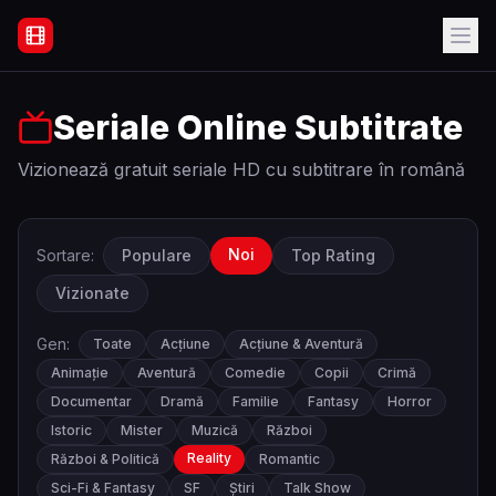
Filme Online Subtitrate - Acasă
Seriale Online Subtitrate
Vizionează gratuit seriale HD cu subtitrare în română
Noi
Sortare:
Populare
Top Rating
Vizionate
Gen:
Toate
Acțiune
Acțiune & Aventură
Animație
Aventură
Comedie
Copii
Crimă
Documentar
Dramă
Familie
Fantasy
Horror
Istoric
Mister
Muzică
Război
Reality
Război & Politică
Romantic
Sci-Fi & Fantasy
SF
Știri
Talk Show