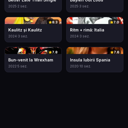
2025
·
2
sez.
2025
·
3
sez.
0
0
8.3
7.0
Kaulitz și Kaulitz
Ritm + rimă: Italia
2024
·
3
sez.
2024
·
3
sez.
0
0
7.8
7.6
Bun-venit la Wrexham
Insula Iubirii Spania
2022
·
5
sez.
2020
·
10
sez.