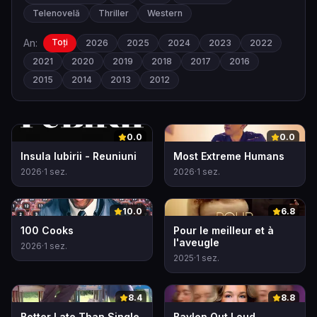
Telenovelă
Thriller
Western
An:
Toți
2026
2025
2024
2023
2022
2021
2020
2019
2018
2017
2016
2015
2014
2013
2012
0
0
0.0
0.0
Insula Iubirii - Reuniuni
Most Extreme Humans
2026
·
1
sez.
2026
·
1
sez.
0
0
10.0
6.8
100 Cooks
Pour le meilleur et à
l'aveugle
2026
·
1
sez.
2025
·
1
sez.
0
0
8.4
8.8
Better Late Than Single
Baylen Out Loud