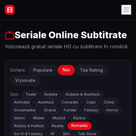
Filme Online Subtitrate - Acasă
Seriale Online Subtitrate
Vizionează gratuit seriale HD cu subtitrare în română
Noi
Sortare:
Populare
Top Rating
Vizionate
Gen:
Toate
Acțiune
Acțiune & Aventură
Animație
Aventură
Comedie
Copii
Crimă
Documentar
Dramă
Familie
Fantasy
Horror
Istoric
Mister
Muzică
Război
Romantic
Război & Politică
Reality
Sci-Fi & Fantasy
SF
Știri
Talk Show