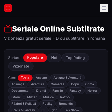
Filme Online Subtitrate - Acasă
Seriale Online Subtitrate
Vizionează gratuit seriale HD cu subtitrare în română
Populare
Sortare:
Noi
Top Rating
Vizionate
Gen:
Toate
Acțiune
Acțiune & Aventură
Animație
Aventură
Comedie
Copii
Crimă
Documentar
Dramă
Familie
Fantasy
Horror
Istoric
Mister
Muzică
Război
Război & Politică
Reality
Romantic
Sci-Fi & Fantasy
SF
Știri
Talk Show