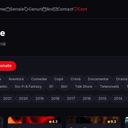
lme
Seriale
Genuri
Ani
Contact
Cont
te
ână
ionate
e
Aventură
Comedie
Copii
Crimă
Documentar
Dramă
ntic
Sci-Fi & Fantasy
SF
Știri
Talk Show
Telenovelă
T
2021
2020
2019
2018
2017
2016
2015
2014
0
0
4.3
9.3