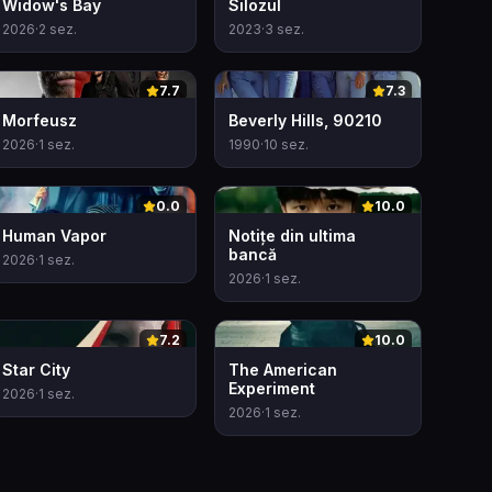
Widow's Bay
Silozul
2026
·
2
sez.
2023
·
3
sez.
0
0
7.7
7.3
Morfeusz
Beverly Hills, 90210
2026
·
1
sez.
1990
·
10
sez.
0
0
0.0
10.0
Human Vapor
Notițe din ultima
bancă
2026
·
1
sez.
2026
·
1
sez.
0
0
7.2
10.0
Star City
The American
Experiment
2026
·
1
sez.
2026
·
1
sez.