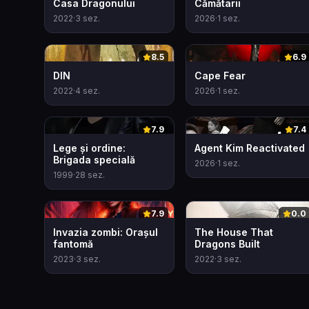
Casa Dragonului
Cămătarii
2022
·
3
sez.
2026
·
1
sez.
0
0
8.5
6.9
DIN
Cape Fear
2022
·
4
sez.
2026
·
1
sez.
0
0
7.9
7.4
Lege și ordine:
Agent Kim Reactivated
Brigada specială
2026
·
1
sez.
1999
·
28
sez.
0
0
7.9
0.0
Invazia zombi: Orașul
The House That
fantomă
Dragons Built
2023
·
3
sez.
2022
·
3
sez.