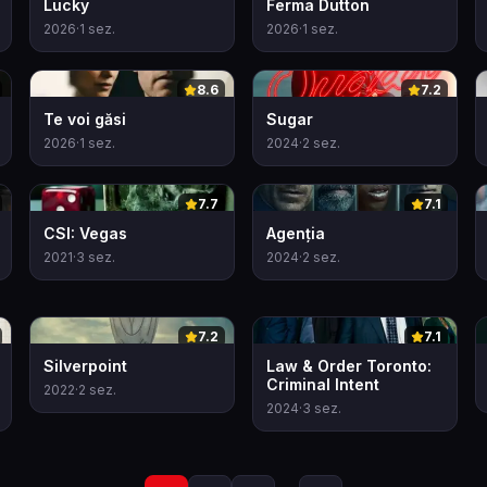
Lucky
Ferma Dutton
2026
·
1
sez.
2026
·
1
sez.
0
0
8.6
7.2
Te voi găsi
Sugar
2026
·
1
sez.
2024
·
2
sez.
0
0
7.7
7.1
CSI: Vegas
Agenția
2021
·
3
sez.
2024
·
2
sez.
0
0
7.2
7.1
Silverpoint
Law & Order Toronto:
Criminal Intent
2022
·
2
sez.
2024
·
3
sez.