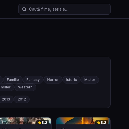
Caută filme și seriale
Familie
Fantasy
Horror
Istoric
Mister
hriller
Western
2013
2012
0
0
8.2
8.2