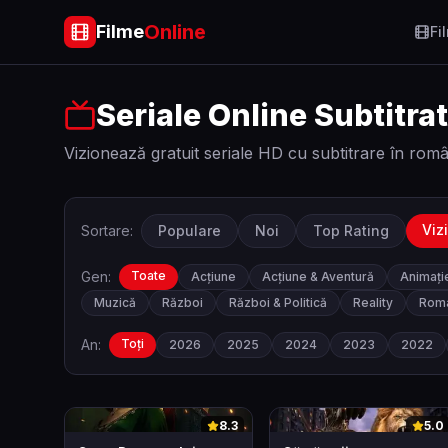
Online
Filme
Fi
Seriale Online Subtitra
Vizionează gratuit seriale HD cu subtitrare în rom
Viz
Sortare:
Populare
Noi
Top Rating
Gen:
Toate
Acțiune
Acțiune & Aventură
Animați
Muzică
Război
Război & Politică
Reality
Roma
An:
Toți
2026
2025
2024
2023
2022
0
0
8.3
5.0