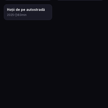
7.5
Hoţii de pe autostradă
2025
·
83
min