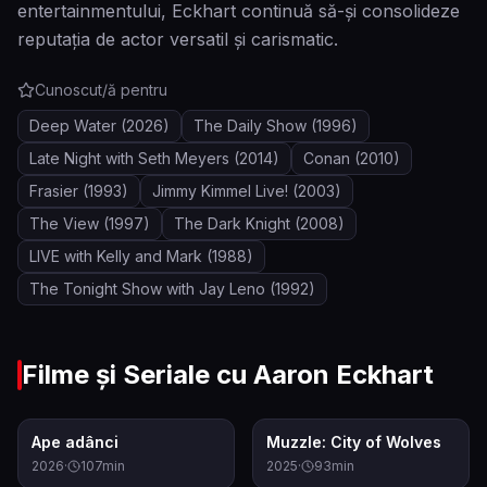
entertainmentului, Eckhart continuă să-și consolideze
reputația de actor versatil și carismatic.
Cunoscut/ă pentru
Deep Water
(2026)
The Daily Show
(1996)
Late Night with Seth Meyers
(2014)
Conan
(2010)
Frasier
(1993)
Jimmy Kimmel Live!
(2003)
The View
(1997)
The Dark Knight
(2008)
LIVE with Kelly and Mark
(1988)
The Tonight Show with Jay Leno
(1992)
Filme și Seriale cu
Aaron Eckhart
7.4
6.6
Ape adânci
Muzzle: City of Wolves
2026
·
107
min
2025
·
93
min