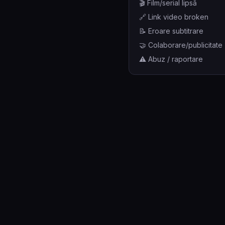
🎬 Film/serial lipsă
🔗 Link video broken
📝 Eroare subtitrare
🤝 Colaborare/publicitate
⚠️ Abuz / raportare