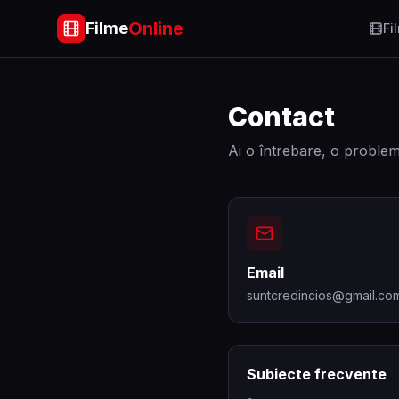
Online
Filme
Fi
Contact
Ai o întrebare, o problem
Email
suntcredincios@gmail.co
Subiecte frecvente