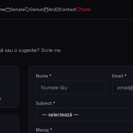
lme
Seriale
Genuri
Ani
Contact
Cont
ă sau o sugestie? Scrie-ne.
Nume *
Email *
m
Subiect *
Mesaj *