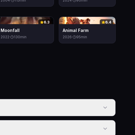
2004
·
115
min
2024
·
90
min
0
0
6.3
6.4
Moonfall
Animal Farm
2022
·
130
min
2026
·
95
min