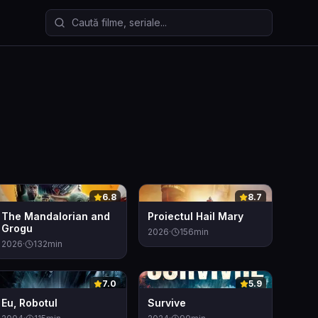
Caută filme și seriale
0
0
6.8
8.7
The Mandalorian and
Proiectul Hail Mary
Grogu
2026
·
156
min
2026
·
132
min
0
0
7.0
5.9
Eu, Robotul
Survive