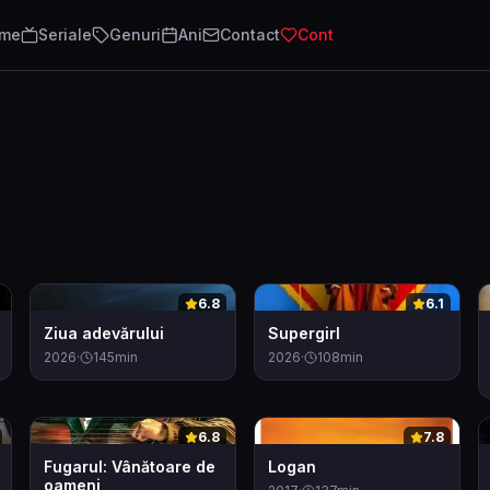
lme
Seriale
Genuri
Ani
Contact
Cont
0
0
6.8
6.1
Ziua adevărului
Supergirl
2026
·
145
min
2026
·
108
min
0
0
6.8
7.8
Fugarul: Vânătoare de
Logan
oameni