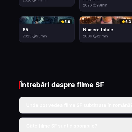
2026
·
141
min
2026
·
98
min
0
0
5.9
6.3
65
Numere fatale
2023
·
93
min
2009
·
121
min
Întrebări despre filme
SF
Unde pot vedea filme SF subtitrate în română
Câte filme SF sunt disponibile?