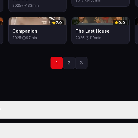
2017
·
137
min
2025
·
133
min
0
0
7.0
0.0
Companion
The Last House
2025
·
97
min
2026
·
110
min
1
2
3
?