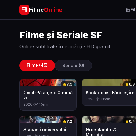
Online
Filme
Fi
Filme și Seriale
SF
Online subtitrate în română · HD gratuit
Filme (
45
)
Seriale (
0
)
0
0
7.9
6.9
Omul-Păianjen: O nouă
Backrooms: Fără ieșire
zi
2026
·
111
min
2026
·
145
min
0
0
7.2
6.4
Stăpânii universului
Groenlanda 2:
Migrația