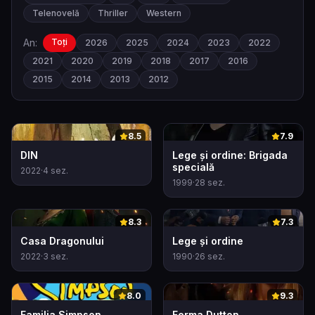
Telenovelă
Thriller
Western
An:
Toți
2026
2025
2024
2023
2022
2021
2020
2019
2018
2017
2016
2015
2014
2013
2012
0
0
8.5
7.9
DIN
Lege și ordine: Brigada
specială
2022
·
4
sez.
1999
·
28
sez.
0
0
8.3
7.3
Casa Dragonului
Lege și ordine
2022
·
3
sez.
1990
·
26
sez.
0
0
8.0
9.3
Familia Simpson
Ferma Dutton