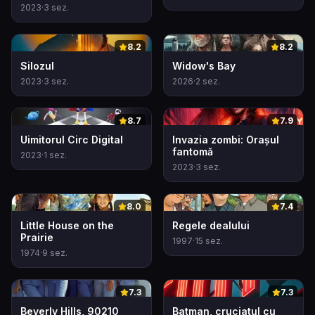
2023
·
3
sez.
0
0
8.2
8.2
Silozul
Widow's Bay
2023
·
3
sez.
2026
·
2
sez.
0
0
8.7
7.9
Uimitorul Circ Digital
Invazia zombi: Orașul
fantomă
2023
·
1
sez.
2023
·
3
sez.
0
0
8.0
7.4
Little House on the
Regele dealului
Prairie
1997
·
15
sez.
1974
·
9
sez.
0
0
7.3
7.3
Beverly Hills, 90210
Batman, cruciatul cu