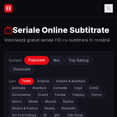
Filme Online Subtitrate - Acasă
Seriale Online Subtitrate
Vizionează gratuit seriale HD cu subtitrare în română
Populare
Sortare:
Noi
Top Rating
Vizionate
Gen:
Toate
Acțiune
Acțiune & Aventură
Animație
Aventură
Comedie
Copii
Crimă
Documentar
Dramă
Familie
Fantasy
Horror
Istoric
Mister
Muzică
Război
Război & Politică
Reality
Romantic
Sci-Fi & Fantasy
SF
Știri
Talk Show