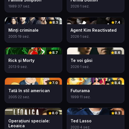
1989
·
37
sez.
2026
·
1
sez.
0
0
8.3
7.4
Minți criminale
Agent Kim Reactivated
2005
·
19
sez.
2026
·
1
sez.
0
0
8.7
8.6
Rick și Morty
Te voi găsi
2013
·
9
sez.
2026
·
1
sez.
0
0
7.0
8.4
Tată în stil american
Futurama
2005
·
22
sez.
1999
·
11
sez.
0
0
8.0
8.3
Operațiuni speciale:
Ted Lasso
Leoaica
2020
·
4
sez.