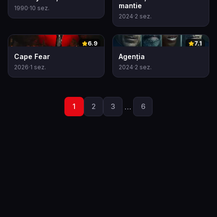
mantie
1990
·
10
sez.
2024
·
2
sez.
0
0
6.9
7.1
Cape Fear
Agenția
2026
·
1
sez.
2024
·
2
sez.
…
1
2
3
6