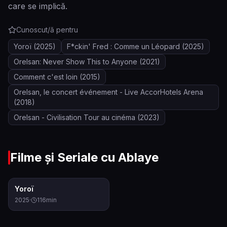
care se implică.
Cunoscut/ă pentru
Yoroï
(2025)
F*ckin' Fred : Comme un Léopard
(2025)
Orelsan: Never Show This to Anyone
(2021)
Comment c'est loin
(2015)
Orelsan, le concert événement - Live AccorHotels Arena
(2018)
Orelsan - Civilisation Tour au cinéma
(2023)
Filme și Seriale cu
Ablaye
6.2
Yoroï
2025
·
116
min