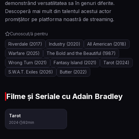
demonstrând versatilitatea sa în genuri diferite.
Descoperă mai mult din talentul acestui actor
promițător pe platforma noastră de streaming.
Cunoscut/ă pentru
Riverdale
(2017)
Industry
(2020)
All American
(2018)
Warfare
(2025)
The Bold and the Beautiful
(1987)
Wrong Turn
(2021)
Fantasy Island
(2021)
Tarot
(2024)
S.W.A.T. Exiles
(2026)
Butter
(2022)
Filme și Seriale cu
Adain Bradley
6.4
Tarot
2024
·
92
min