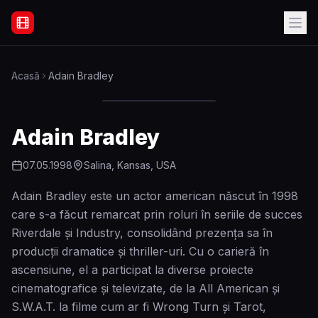
Filme Online Subtitrate - Acasă
Acasă
Adain Bradley
Adain Bradley
07.05.1998
Salina, Kansas, USA
Adain Bradley este un actor american născut în 1998
care s-a făcut remarcat prin roluri în seriile de succes
Riverdale și Industry, consolidând prezența sa în
producții dramatice și thriller-uri. Cu o carieră în
ascensiune, el a participat la diverse proiecte
cinematografice și televizate, de la All American și
S.W.A.T. la filme cum ar fi Wrong Turn și Tarot,