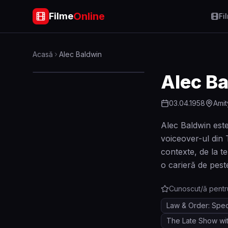
Online
Filme
Fi
Acasă
Alec Baldwin
Alec B
03.04.1958
Amit
Alec Baldwin este
voiceover-ul din 
contexte, de la t
o carieră de pest
Cunoscut/ă pentr
Law & Order: Speci
The Late Show wi