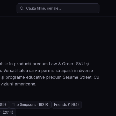
Caută filme și seriale
abile în producții precum Law & Order: SVU și
 Versatilitatea sa i-a permis să apară în diverse
ioase și programe educative precum Sesame Street. Cu
viziunii americane.
989)
The Simpsons
(1989)
Friends
(1994)
n
(2014)