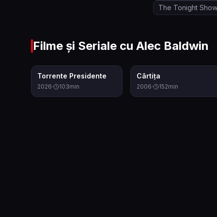
The Tonight Show 
Filme și Seriale cu
Alec Baldwin
6.1
8.2
Torrente Presidente
Cârtița
2026
·
103
min
2006
·
152
min