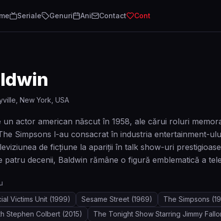
lme
Seriale
Genuri
Ani
Contact
Cont
aldwin
yville, New York, USA
 un actor american născut în 1958, ale cărui roluri memor
The Simpsons l-au consacrat în industria entertainment-ului.
eleviziunea de ficțiune la apariții în talk show-uri prestig
e patru decenii, Baldwin rămâne o figură emblematică a tele
u
al Victims Unit
(1999)
Sesame Street
(1969)
The Simpsons
(1
th Stephen Colbert
(2015)
The Tonight Show Starring Jimmy Fallo