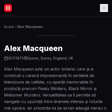
Filme Online Subtitrate - Acasă
Acasă
Alex Macqueen
Alex Macqueen
30.11.1973
Epsom, Surrey, England, UK
Alex Macqueen este un actor britanic care și-a
construit o carieră impresionantă în serialele de
televiziune de calitate, cu apariții memorabile în
producții precum Peaky Blinders, Black Mirror și
Midsomer Murders. Versatilitatea sa îi permite să
navigate cu ușurință între dramele intense și rolurile
mai ușoare, iar prezența sa pe ecran adaugă mereu o