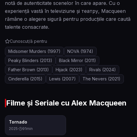
notă de autenticitate scenelor în care apare. Cu o
experiență vastă în televiziune și театру, Macqueen
rămâne o alegere sigură pentru producțiile care caută
talente consacrate.
Cunoscut/ă pentru
Midsomer Murders
(1997)
NOVA
(1974)
Peaky Blinders
(2013)
Black Mirror
(2011)
Father Brown
(2013)
Hijack
(2023)
Rivals
(2024)
Cinderella
(2015)
Lewis
(2007)
The Nevers
(2021)
Filme și Seriale cu
Alex Macqueen
6.1
Tornado
2025
·
91
min