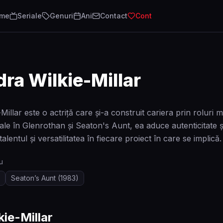
lme
Seriale
Genuri
Ani
Contact
Cont
ra Wilkie-Millar
Millar este o actriță care și-a construit cariera prin roluri 
sale în Glenrothan și Seaton's Aunt, ea aduce autenticitate ș
entul și versatilitatea în fiecare proiect în care se implică.
u
Seaton’s Aunt
(1983)
ie-Millar