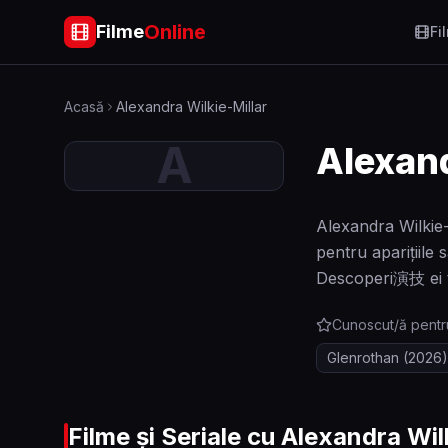
Online
Filme
Fi
Acasă
Alexandra Wilkie-Millar
A
Alexand
Alexandra Wilkie-
pentru aparițiile 
Descoperi演技 ei tal
Cunoscut/ă pentr
Glenrothan
(2026)
Filme și Seriale cu
Alexandra Wilk