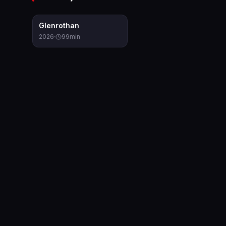
6.0
Glenrothan
2026
·
99
min