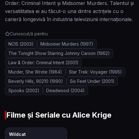
Order: Criminal Intent și Midsomer Murders. Talentul și
versatilitatea ei au făcut-o una dintre actrițele cu o
carieră longevivă în industria televiziunii internaționale.
Cunoscut/ă pentru
NCIS
(2003)
Midsomer Murders
(1997)
The Tonight Show Starring Johnny Carson
(1962)
Law & Order: Criminal Intent
(2001)
Murder, She Wrote
(1984)
Star Trek: Voyager
(1995)
Beverly Hills, 90210
(1990)
Six Feet Under
(2001)
Spooks
(2002)
Deadwood
(2004)
Filme și Seriale cu
Alice Krige
6.2
Wildcat