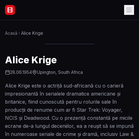
Filme Online Subtitrate - Acasă
Acasă
Alice Krige
Alice Krige
28.06.1954
Upington, South Africa
Alice Krige este o actriță sud-africană cu o carieră
impresionantă în serialele dramatice americane și
britanice, fiind cunoscută pentru rolurile sale în
producții de renume cum ar fi Star Trek: Voyager,
NCIS și Deadwood. Cu o prezență constantă pe micile
ecrane de-a lungul deceniilor, ea a reușit să se impună
în numeroase seriale de crime și dramă, inclusiv Law &