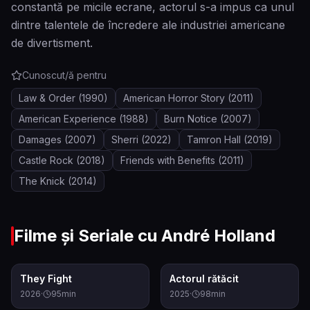
constantă pe micile ecrane, actorul s-a impus ca unul
dintre talentele de încredere ale industriei americane
de divertisment.
Cunoscut/ă pentru
Law & Order
(1990)
American Horror Story
(2011)
American Experience
(1988)
Burn Notice
(2007)
Damages
(2007)
Sherri
(2022)
Tamron Hall
(2019)
Castle Rock
(2018)
Friends with Benefits
(2011)
The Knick
(2014)
Filme și Seriale cu
André Holland
1.0
6.1
They Fight
Actorul rătăcit
2026
·
95
min
2025
·
98
min