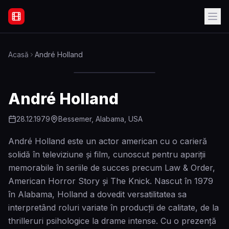
Filme Online Subtitrate - Acasă
Acasă
André Holland
André Holland
28.12.1979
Bessemer, Alabama, USA
André Holland este un actor american cu o carieră
solidă în televiziune și film, cunoscut pentru apariții
memorabile în seriile de succes precum Law & Order,
American Horror Story și The Knick. Nascut în 1979
în Alabama, Holland a dovedit versatilitatea sa
interpretând roluri variate în producții de calitate, de la
thrilleruri psihologice la drame intense. Cu o prezență