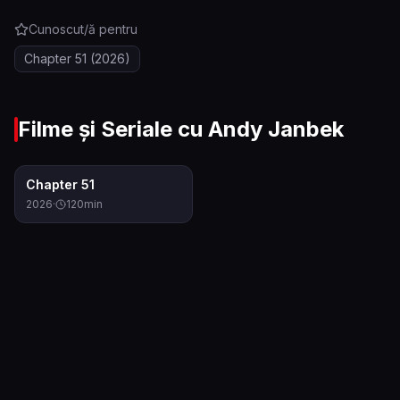
Cunoscut/ă pentru
Chapter 51
(2026)
Filme și Seriale cu
Andy Janbek
0.0
Chapter 51
2026
·
120
min