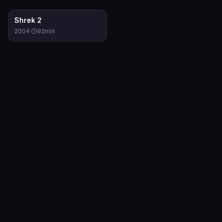
7.3
Shrek 2
2004
·
92
min