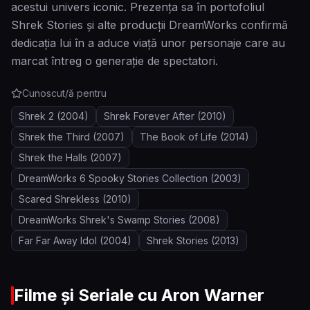
acestui univers iconic. Prezența sa în portofoliul
Shrek Stories și alte producții DreamWorks confirmă
dedicația lui în a aduce viață unor personaje care au
marcat întreg o generație de spectatori.
Cunoscut/ă pentru
Shrek 2
(2004)
Shrek Forever After
(2010)
Shrek the Third
(2007)
The Book of Life
(2014)
Shrek the Halls
(2007)
DreamWorks 6 Spooky Stories Collection
(2003)
Scared Shrekless
(2010)
DreamWorks Shrek's Swamp Stories
(2008)
Far Far Away Idol
(2004)
Shrek Stories
(2013)
Filme și Seriale cu
Aron Warner