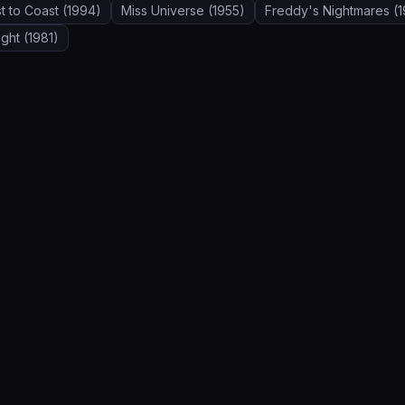
t to Coast
(1994)
Miss Universe
(1955)
Freddy's Nightmares
(1
ight
(1981)