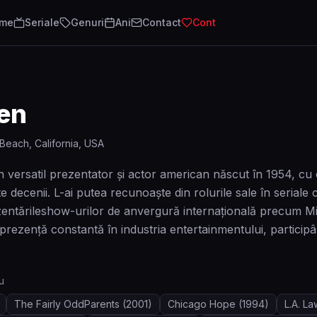
lme
Seriale
Genuri
Ani
Contact
Cont
en
Beach, California, USA
versatil prezentator și actor american născut în 1954, cu o
te decenii. L-ai putea recunoaște din rolurile sale în seria
zentărileshow-urilor de anvergură internațională precum M
o prezență constantă în industria entertainmentului, partici
u
The Fairly OddParents
(2001)
Chicago Hope
(1994)
L.A. La