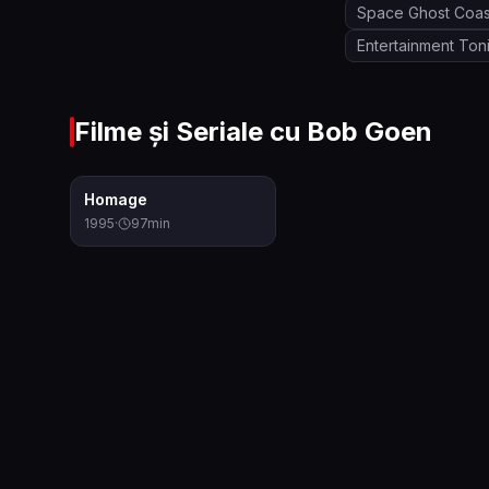
Space Ghost Coas
Entertainment Ton
Filme și Seriale cu
Bob Goen
4.8
Homage
1995
·
97
min