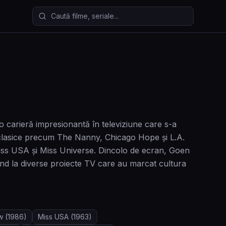
Caută filme și seriale
 carieră impresionantă în televiziune care s-a
le clasice precum The Nanny, Chicago Hope și L.A.
iss USA și Miss Universe. Dincolo de ecran, Goen
pând la diverse proiecte TV care au marcat cultura
w
(1986)
Miss USA
(1963)