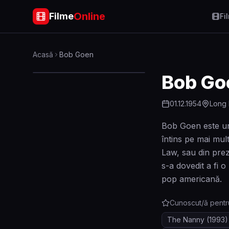
Online
Filme
Fi
Acasă
Bob Goen
Bob Go
01.12.1954
Long 
Bob Goen este un 
întins pe mai mul
Law, sau din pre
s-a dovedit a fi 
pop americană.
Cunoscut/ă pentr
The Nanny
(1993)