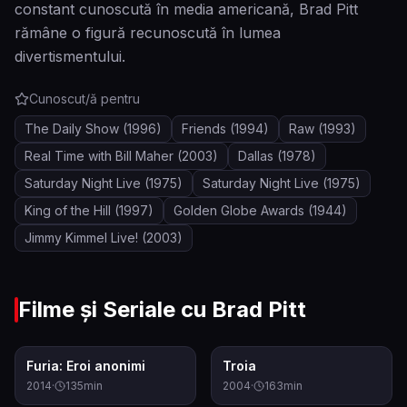
constant cunoscută în media americană, Brad Pitt
rămâne o figură recunoscută în lumea
divertismentului.
Cunoscut/ă pentru
The Daily Show
(1996)
Friends
(1994)
Raw
(1993)
Real Time with Bill Maher
(2003)
Dallas
(1978)
Saturday Night Live
(1975)
Saturday Night Live
(1975)
King of the Hill
(1997)
Golden Globe Awards
(1944)
Jimmy Kimmel Live!
(2003)
Filme și Seriale cu
Brad Pitt
7.5
7.2
Furia: Eroi anonimi
Troia
2014
·
135
min
2004
·
163
min