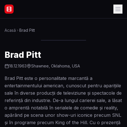
Filme Online Subtitrate - Acasă
Acasă
Brad Pitt
Brad Pitt
18.12.1963
Shawnee, Oklahoma, USA
Brad Pitt este o personalitate marcantă a
entertainmentului american, cunoscut pentru aparițiile
sale în diverse producții de televiziune și spectacole de
referință din industrie. De-a lungul carierei sale, a lăsat
o amprentă notabilă în serialele de comedie și reality,
apărând pe scena unor show-uri iconice precum SNL
și în programe precum King of the Hill. Cu o prezență