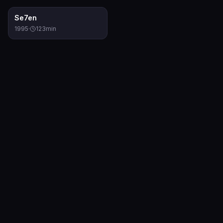
8.4
Se7en
1995
·
123
min