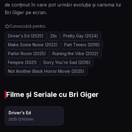
de conținut în care pot urmări evoluția și carisma lui
Bri Giger pe ecran.
Cunoscut/ă pentru
Driver's Ed
(2025)
Zits
Pretty Gay
(2024)
Make Some Noise
(2022)
Part Timers
(2016)
Parlor Room
(2025)
Ruining the Vibe
(2022)
Fempire
(2021)
Sorry You're Sad
(2016)
Not Another Black Horror Movie
(2025)
Filme și Seriale cu
Bri Giger
6.8
Driver's Ed
2025
·
102
min